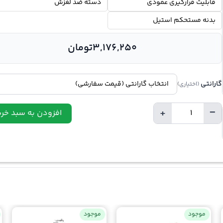
قابلیت قرارگیری عمودی
دسته ضد لغزش
بدنه مستحکم استیل
3,176,250
تومان
گارانتی
(اختیاری)
+
−
افزودن به سبد خری
تعداد
موجود
موجود