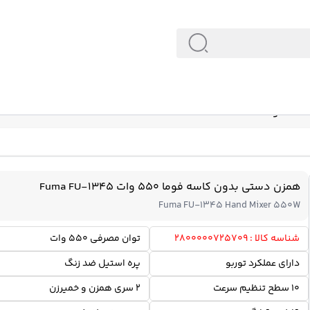
Fu
همزن دستی بدون کاسه فوما 550 وات Fuma FU-1345
Fuma FU-1345 Hand Mixer 550W
شناسه کالا : 2800000725709
توان مصرفی 550 وات
دارای عملکرد توربو
پره استیل ضد زنگ
10 سطح تنظیم سرعت
2 سری همزن و خمیرزن