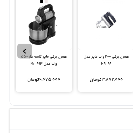
همزن برقی 200 وات مایر مدل
همزن برقی مایر کاسه دار 550
MR-99
وات مدل Mr-993
MR-
3,872,000
تومان
9,075,000
تومان