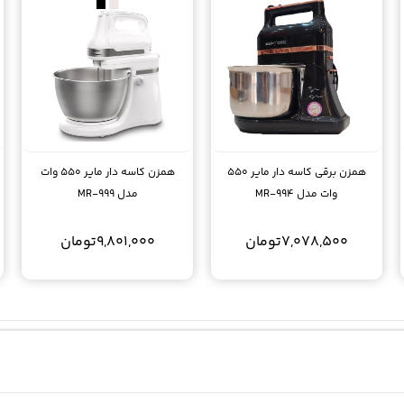
همزن برقی کاسه دار مایر 550
همزن کاسه دار مایر 550 وات
وات مدل MR-994
مدل MR-999
7,078,500
تومان
9,801,000
تومان