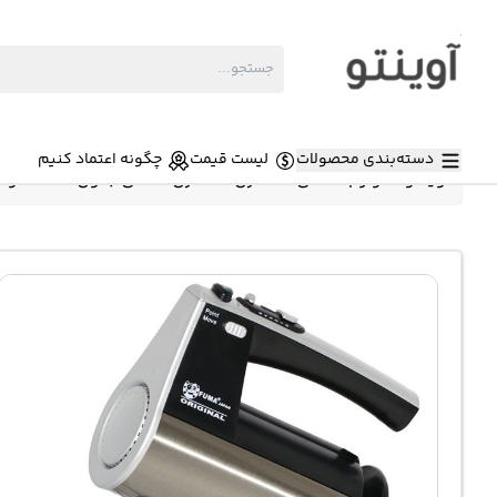
دسته‌بندی محصولات
لیست قیمت
چگونه اعتماد کنیم
آوینتو
»
لوازم خانگی
»
همزن
»
همزن دستی بدون کاسه فوما 550 وات ma FU-1345