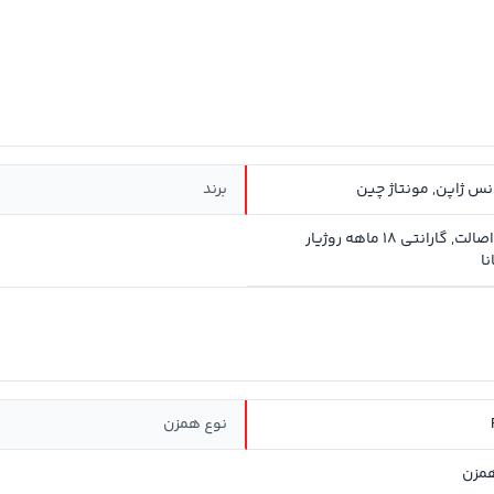
س ژاپن, مونتاژ چین
برند
سلامت و اصالت, گارانتی 18 ماهه روژیار
ا
نوع همزن
همزن