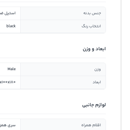
جنس بدنه
استیل ضد
انتخاب رنگ
black
ابعاد و وزن
وزن
Male
ابعاد
200x100x180 می
لوازم جانبی
اقلام همراه
سری همزن