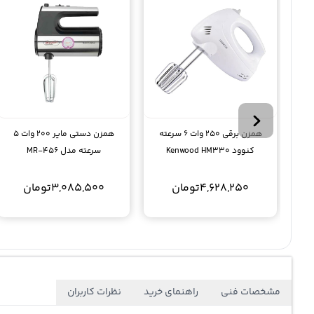
همزن برقی 250 وات 6 سرعته
همزن دستی مایر 200 وات 5
کنوود Kenwood HM330
سرعته مدل MR-456
4,628,250
تومان
3,085,500
تومان
مشخصات فنی
راهنمای خرید
نظرات کاربران