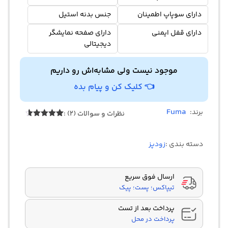
دارای سوپاپ اطمینان
جنس بدنه استیل
دارای قفل ایمنی
دارای صفحه نمایشگر
دیجیتالی
موجود نیست ولی مشابه‌اش رو داریم
👈 کلیک کن و پیام بده
Fuma
برند:
نظرات و سوالات (2) :
2
امتیازدهی
4.50
از 5
در
دسته بندی :
زودپز
امتیازدهی
مشتری
ارسال فوق سریع
تیپاکس؛ پست؛ پیک
پرداخت بعد از تست
پرداخت در محل