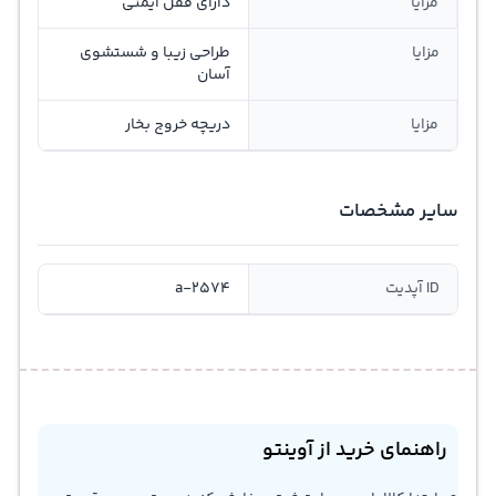
مزایا
دارای قفل ایمنی
مزایا
طراحی زیبا و شستشوی
آسان
مزایا
دریچه خروج بخار
سایر مشخصات
ID آپدیت
a-2574
راهنمای خرید از آوینتو