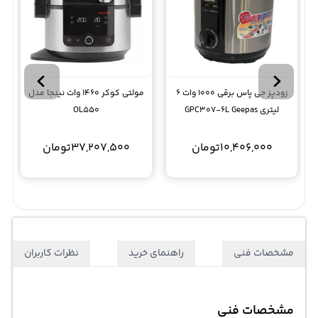
زودپز جی پاس برقی 1000 وات 6
مولتی کوکر 1460 وات نینجا مدل
لیتری GPC307-6L Geepas
OL550
10,406,000
تومان
37,207,500
تومان
مشخصات فنی
راهنمای خرید
نظرات کاربران
مشخصات فنی