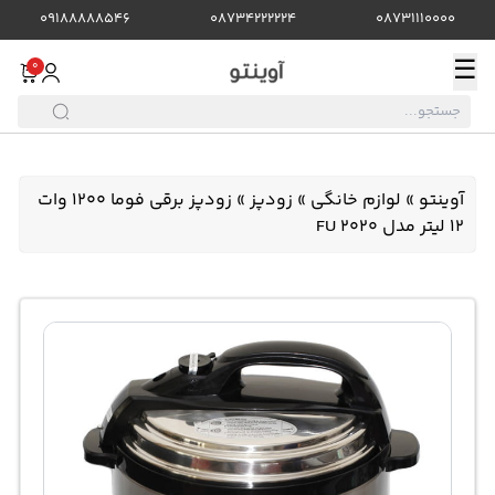
09188888546
08734222224
08731110000
☰
0
آوینتو
»
لوازم خانگی
»
زودپز
»
زودپز برقی فوما 1200 وات
12 لیتر مدل FU 2020