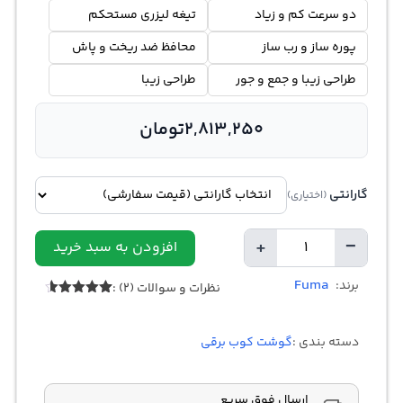
دو سرعت کم و زیاد
تیغه لیزری مستحکم
پوره ساز و رب ساز
محافظ ضد ریخت و پاش
طراحی زیبا و جمع و جور
طراحی زیبا
2,813,250
تومان
گارانتی
(اختیاری)
+
−
افزودن به سبد خرید
تعداد
Fuma
برند:
نظرات و سوالات (2) :
2
امتیازدهی
4.50
از 5
در
دسته بندی :
گوشت کوب برقی
امتیازدهی
مشتری
ارسال فوق سریع