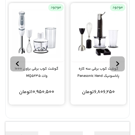
موجود
موجود
گوشت کوب برقی سه کاره
گوشت کوب برقی براون 1000
پاناسونیک Panasonic Hand
وات MQ5235
Blender Ss1
6,806,250
تومان
10,950,500
تومان