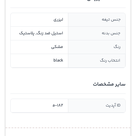
جنس تیغه
لیزری
جنس بدنه
استیل ضد زنگ, پلاستیک
رنگ
مشکی
انتخاب رنگ
black
سایر مشخصات
ID آپدیت
a-182