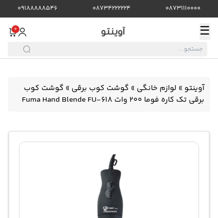
09188888546
08734222224
08731110000
☰
0
آوینتو
»
لوازم خانگی
»
گوشت کوب برقی
»
گوشت کوب
برقی تک کاره فوما 200 وات Fuma Hand Blende FU-618