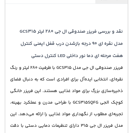
نقد و بررسی فریزر صندوقی ال جی 280 لیتر GCS315
مدل نقره ای 90 درجه بازشدن درب قفل ایمنی کنترل
هفت مرحله ای دما نور داخلی LED کنترل دستی
فریزر صندوقی ال جی مدل GCS315 با ظرفیت 280 لیتر و رنگ
نقره‌ای، انتخابی ایده‌آل برای افرادی است که به دنبال فضای
ذخیره‌سازی بزرگ برای مواد غذایی هستند. این فریزر خانگی
کوچک الجی GCS315SQFG با طراحی مدرن و عملکرد بهینه،
تجربه‌ای مطلوب از نگهداری مواد غذایی را ارائه می‌دهد. این
مدل فریزر ال جی 315 دارای تنظیمات دمایی دستی با دقت