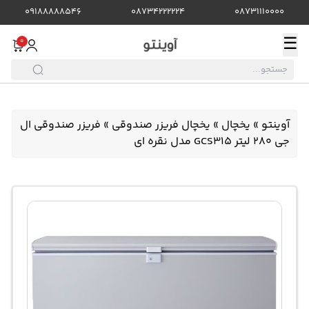
09188888546
08734222224
08731110000
☰
0
آوینتو
»
یخچال
»
یخچال فریزر صندوقی
»
فریزر صندوقی ال
جی 280 لیتر GCS315 مدل نقره ای