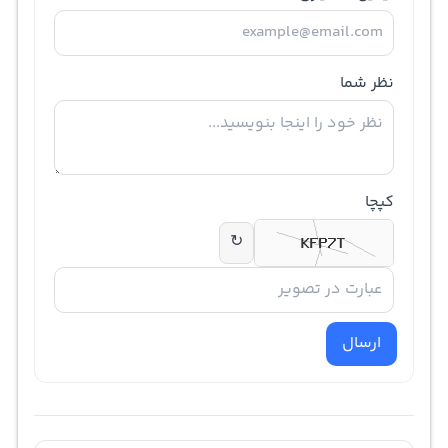
نظر شما
کپچا
↻
ارسال