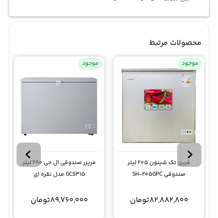
محصولات مرتبط
موجود
موجود
فریزر تک شینون 205 لیتر
فریزر صندوقی ال جی 280 لیتر
صندوقی SH-205GPC
GCS315 مدل نقره ای
82,882,800
تومان
89,760,000
تومان