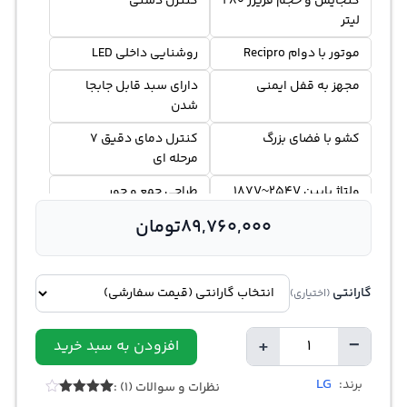
گنجایش و حجم فریزر 280
کنترل دستی
لیتر
موتور با دوام Recipro
روشنایی داخلی LED
مجهز به قفل ایمنی
دارای سبد قابل جابجا
شدن
کشو با فضای بزرگ
کنترل دمای دقیق 7
مرحله ای
ولتاژ پایین 187V~254V
طراحی جمع و جور
89,760,000
تومان
گارانتی
(اختیاری)
+
−
افزودن به سبد خرید
تعداد
LG
برند:
نظرات و سوالات (1) :
1
امتیازدهی