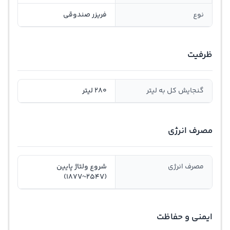
نوع
فریزر صندوقی
ظرفیت
گنجايش کل به ليتر
280 لیتر
مصرف انرژی
مصرف انرژی
شروع ولتاژ پایین
(187V~254V)
ایمنی و حفاظت