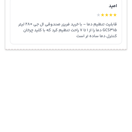
امید
★
★
★
★
★
قابلیت تنظیم دما – با خرید فریزر صندوقی ال جی 280 لیتر
GCS315 دما را از 1 تا 7 راحت تنظیم کرد که با کلید چرخان
کنترل دما ساده تر است