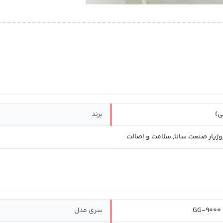
ی)
برند
GG-9000 
سری مدل