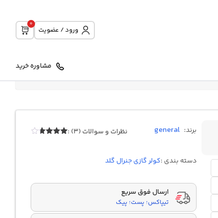
0
ورود / عضویت
مشاوره خرید
general
برند:
نظرات و سوالات (3) :
3
امتیازدهی
3.67
از
5 در
دسته بندی :
کولر گازی جنرال گلد
امتیازدهی
مشتری
ارسال فوق سریع
تیپاکس؛ پست؛ پیک