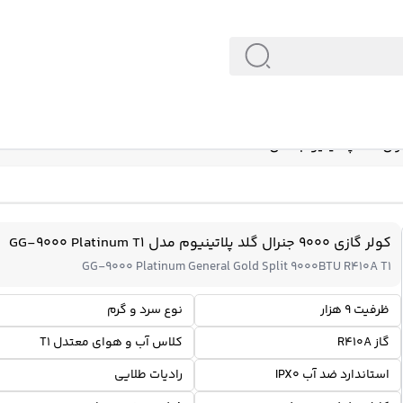
کولر گازی 9000 جنرال گلد پلاتینیوم مدل GG-9000 Platinum T1
GG-9000 Platinum General Gold Split 9000BTU R410A T1
ظرفیت 9 هزار
نوع سرد و گرم
گاز R410A
کلاس آب و هوای معتدل T1
استاندارد ضد آب IPX0
رادیات طلایی