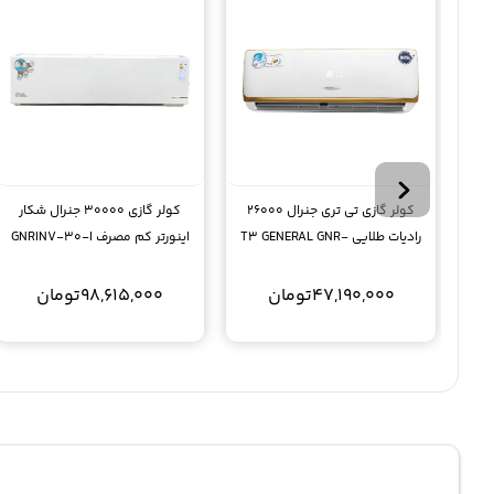
کولر گازی تی تری جنرال 26000
کولر گازی 30000 جنرال شکار
رادیات طلایی T3 GENERAL GNR-
اینورتر کم مصرف GNRINV-30-I
26K-SA
47,190,000
تومان
98,615,000
تومان