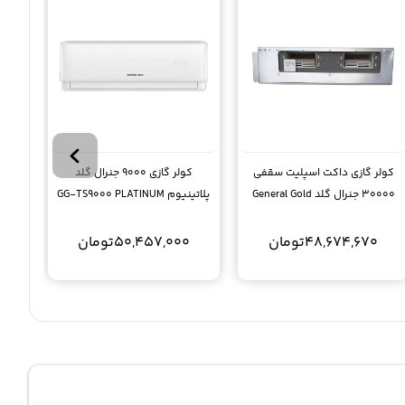
کولر گازی داکت اسپلیت سقفی
کولر گازی 9000 جنرال گلد
30000 جنرال گلد General Gold
پلاتینیوم GG-TS9000 PLATINUM
R410
UNHN30NK3HO
48,674,670
تومان
50,457,000
تومان