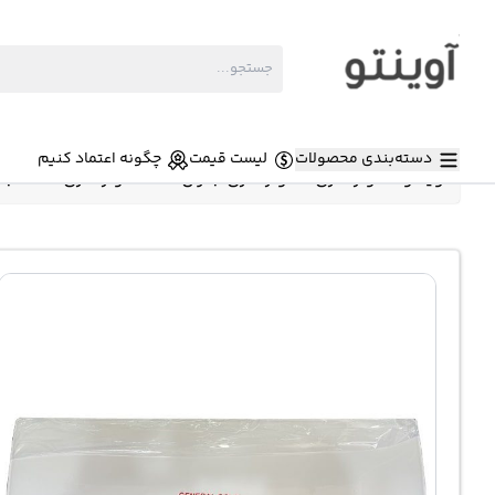
دسته‌بندی محصولات
لیست قیمت
چگونه اعتماد کنیم
آوینتو
»
کولر گازی
»
کولر گازی جنرال گلد
»
کولر گازی 9000 جنرال گلد پلاتینیوم مدل GG-9000 Platinum T1