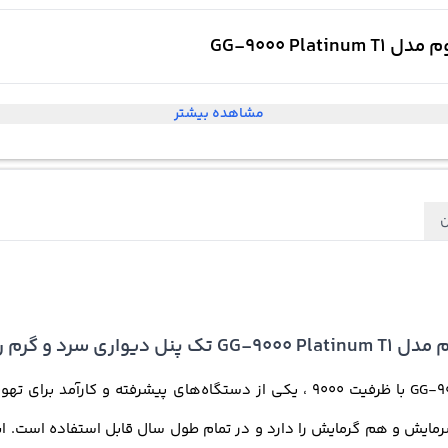
مشاهده بیشتر
ن
کولر گازی 9000 جنرال گلد پلاتینیوم مدل GG-9000 Platinum T1 با ظرفیت 9000 ، یک