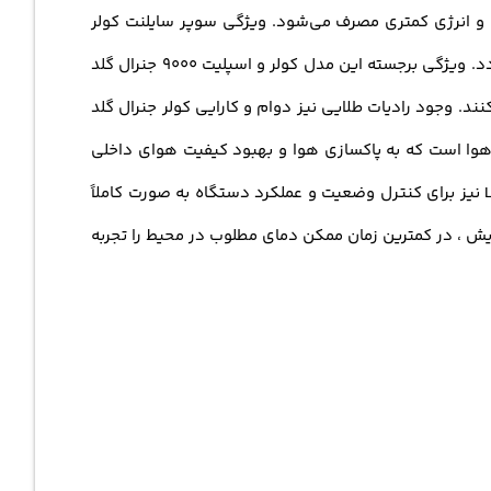
فته و انرژی کمتری مصرف می‌شود. ویژگی سوپر سایلنت کولر
گازی جنرال گلد 9000 پلاتینیوم GG-9000 نیز باعث شده است که در هنگام فعالیت، صدای کمی تولید شود و آرامش محیط حفظ گردد. ویژگی برجسته این مدل کولر و اسپلیت ۹۰۰۰ جنرال گلد
نند. وجود رادیات طلایی نیز دوام و کارایی کولر جنرال گلد
یه هوا است که به پاکسازی هوا و بهبود کیفیت هوای داخلی
کمک می‌کند. گواهی استاندارد ضد آب IPX0 استفاده از آن را در محیط‌های مرطوب بدون نگرانی ممکن می‌سازد. صفحه نمایش LED نیز برای کنترل وضعیت و عملکرد دستگاه به صورت کاملاً
ئه می‌شود. با حالت توربو در سرمایش و گرمایش ، در کمترین زمان ممکن دمای مطلوب در محیط را تجربه