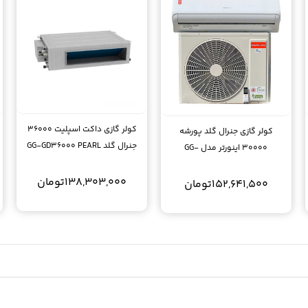
کولر گازی داکت اسپلیت 36000
کولر گازی جنرال گلد پورشه
جنرال گلد GG-GD36000 PEARL
30000 اینورتر مدل GG-
GS30000
138,303,000
تومان
152,641,500
تومان