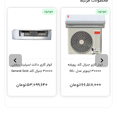
محصولات مرتبط
موجود
موجود
کولر گازی جنرال گلد پورشه
کولر گازی داکت اسپلیت سقفی
30000 اینورتر مدل GG-
30000 جنرال گلد General Gold
UNHN30NK3HO
GS30000
166,518,000
تومان
53,099,640
تومان