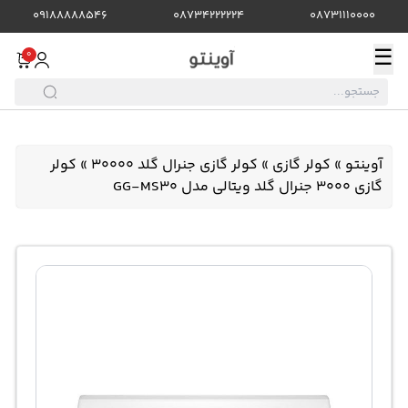
09188888546
08734222224
08731110000
☰
0
آوینتو
»
کولر گازی
»
کولر گازی جنرال گلد 30000
»
کولر
گازی 3000 جنرال گلد ویتالی مدل GG-MS30