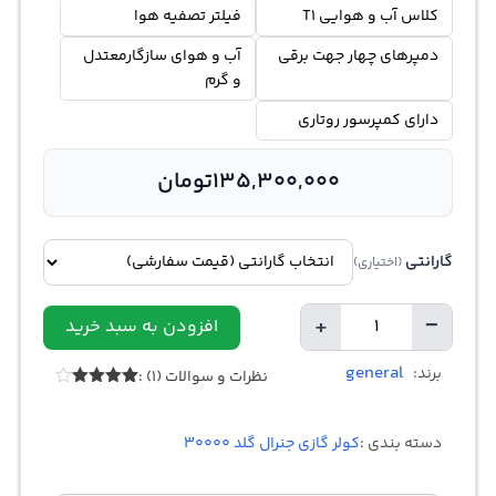
کلاس آب و هوایی T1
فیلتر تصفیه هوا
دمپرهای چهار جهت برقی
آب و هوای سازگارمعتدل
و گرم
دارای کمپرسور روتاری
135,300,000
تومان
گارانتی
(اختیاری)
+
−
افزودن به سبد خرید
تعداد
general
برند:
نظرات و سوالات (1) :
1
امتیازدهی
4.00
از 5
در
دسته بندی :
کولر گازی جنرال گلد 30000
امتیازدهی
مشتری