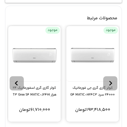
محصولات مرتبط
موجود
موجود
کولر گازی گری جی فورماتیک
کولر گازی گری اسفورماتیک 24
24000 سرد G4 MATIC-H24C3
هزار T3 Gree S4 MATIC-J24H1
Gree T1 T3
193,418,500
تومان
61,710,000
تومان