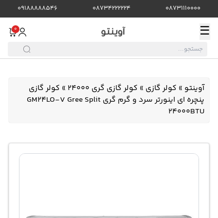
09188888546
08734222224
08731110000
☰
0
آوینتو
»
کولر گازی
»
کولر گازی گری 24000
»
کولر گازی
پنچره ای اینورتر سرد و گرم گری GM24LO-V Gree Split
24000BTU