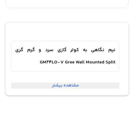
نیم نگاهی به کولر گازی سرد و گرم گری
GM24LO-V Gree Wall Mounted Split
کولر گازی ACCENT-GM24LO یکی از مدل های تولید شده
مشاهده بیشتر
توسط شرکت Gree می باشد که با ظرفیت 24000btu و فناوری
اینورتر در موتورش، یکی از بهترین تولیدات این سازنده به
شمار می آید. این کولر گازی دیواری که از دو پنل داخلی و
بیرونی تشکیل شده با قابلیت سرمایشی و گرمایشی مناسب