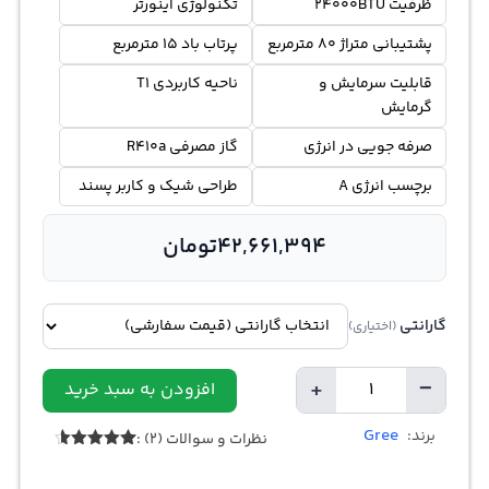
ظرفیت 24000BTU
تکنولوژی اینورتر
پشتیبانی متراژ 80 مترمربع
پرتاب باد 15 مترمربع
قابلیت سرمایش و
ناحیه کاربردی T1
گرمایش
صرفه جویی در انرژی
گاز مصرفی R410a
برچسب انرژی A
طراحی شیک و کاربر پسند
42,661,394
تومان
گارانتی
(اختیاری)
+
−
افزودن به سبد خرید
تعداد
Gree
برند:
نظرات و سوالات (2) :
2
امتیازدهی
4.50
از 5