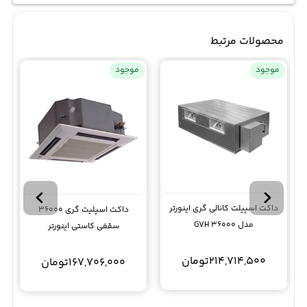
محصولات مرتبط
موجود
موجود
داکت اسپیلت کانالی گری اینورتر
داکت اسپلیت گری 36000
مدل GVH 36000
سقفی کاستی اینورتر
GKH36TK1BI T3 R410A
214,714,500
تومان
167,706,000
تومان