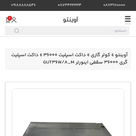
09188888546
08734222224
08731110000
☰
0
آوینتو
»
کولر گازی
»
داکت اسپلیت 36000
»
داکت اسپلیت
گری 36000 سقفی اینورتر GUT36W/A_M