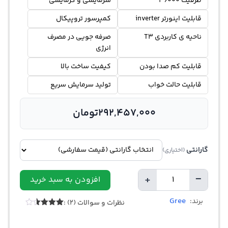
ظرفیت 36000
سرمایشی و گرمایشی
قابلیت اینورتر inverter
کمپرسور تروپیکال
ناحیه ی کاربردی T3
صرفه جویی در مصرف
انرژی
قابلیت کم صدا بودن
کیفیت ساخت بالا
قابلیت حالت خواب
تولید سرمایش سریع
292,457,000
تومان
گارانتی
(اختیاری)
+
−
افزودن به سبد خرید
تعداد
Gree
برند:
نظرات و سوالات (2) :
2
امتیازدهی
3.50
از
5 در