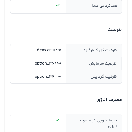
عملکرد بی صدا
ظرفیت
ظرفیت کل کولرگازی
36000Btu/hr
ظرفيت سرمايش
option_36000
ظرفيت گرمايش
option_36000
مصرف انرژی
صرفه جویی در مصرف
انرژی