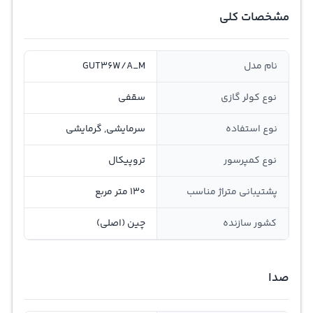
مشخصات کلی
نام مدل
GUT36W/A_M
نوع کولر گازی
سقفی
نوع استفاده
سرمایشی, گرمایشی
نوع کمپرسور
تروپیکال
پشتیبانی متراژ مناسب
130 متر مربع
کشور سازنده
چین (اصلی)
صدا