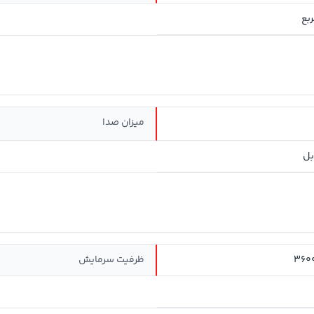
میزان صدا
360
ظرفيت سرمايش