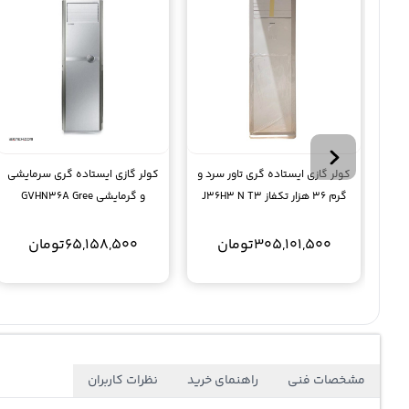
کولر گازی ایستاده گری تاور سرد و
کولر گازی ایستاده گری سرمایشی
گرم 36 هزار تکفاز J36H3 N T3
و گرمایشی GVHN36A Gree
305,101,500
تومان
65,158,500
تومان
مشخصات فنی
راهنمای خرید
نظرات کاربران