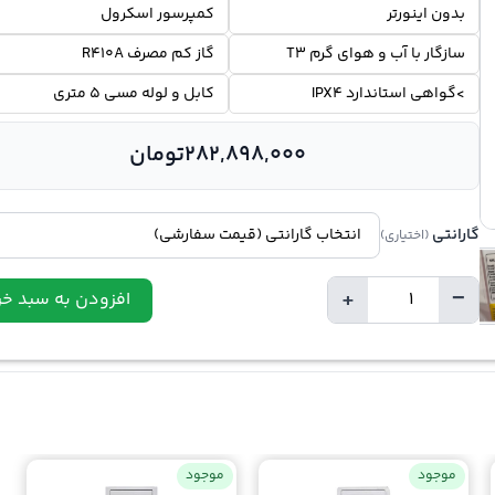
بدون اینورتر
کمپرسور اسکرول
سازگار با آب و هوای گرم T3
گاز کم مصرف R410A
>گواهی استاندارد IPX4
کابل و لوله مسی 5 متری
282,898,000
تومان
گارانتی
(اختیاری)
+
−
افزودن به سبد خر
تعداد
موجود
موجود