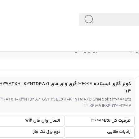
گری وای فای GVH36ATXH-K3NTD4A/I T3
کولر گازی ایستاده 36000 گری وای فای TXH-K3NTD4A/I
T3
36ATXH-K3NTD4A/I GVH36BCXH-K3NTA1A/O Gree Split 36000Btu
T3 R410A IPX4 220-240V
ظرفیت کل 36000Btu
اتصال وای فای Wifi
رادیات طلایی
نوع برق تک فاز