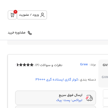
0
ورود / عضویت
مشاوره خرید
Gree
برند:
GVH36A
نظرات و سوالات (2) :
2
امتیازدهی
4.50
از 5
GVH
در
دسته بندی :
کولر گازی ایستاده گری 36000
امتیازدهی
مشتری
ارسال فوق سریع
تیپاکس؛ پست؛ پیک