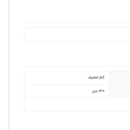
کم مصرف
130 متر