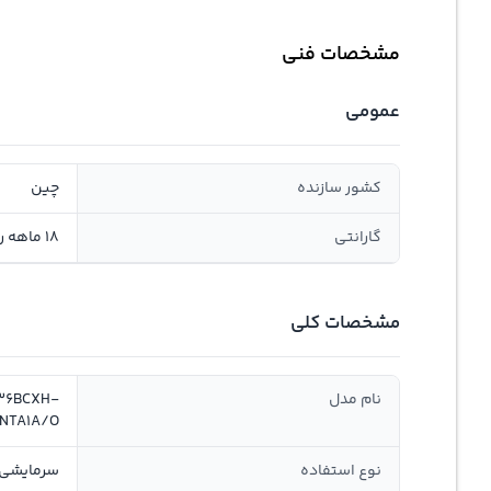
مشخصات فنی
عمومی
کشور سازنده
چین
گارانتی
18 ماهه روژیار صنعت سانا, سلامت و اصالت
مشخصات کلی
نام مدل
36BCXH-
NTA1A/O
نوع استفاده
سرمایشی,