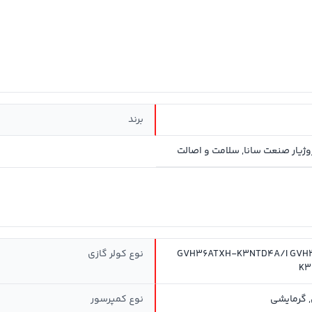
برند
GVH36ATXH-K3NTD4A/I GVH
نوع کولر گازی
K3
 گرمایشی
نوع کمپرسور