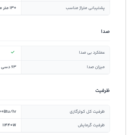
پشتیبانی متراژ مناسب
130 متر مربع
صدا
عملکرد بی صدا
میزان صدا
63 دسی بل
ظرفیت
ظرفیت کل کولرگازی
00Btu/hr
ظرفيت گرمايش
11440W