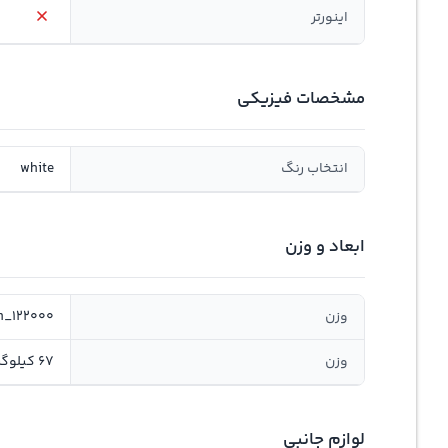
اینورتر
مشخصات فیزیکی
انتخاب رنگ
white
ابعاد و وزن
وزن
n_122000
وزن
67 کیلوگرم
لوازم جانبی