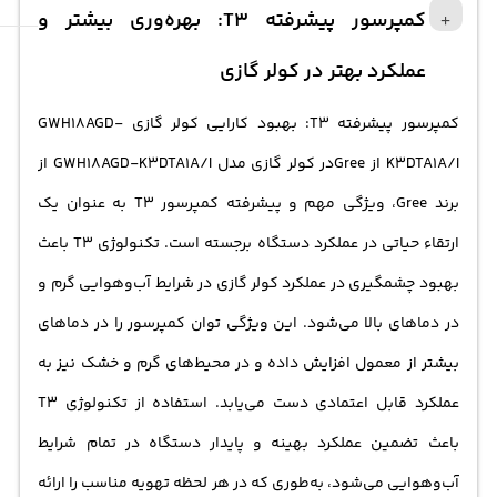
کمپرسور پیشرفته T3: بهره‌وری بیشتر و
عملکرد بهتر در کولر گازی
کمپرسور پیشرفته T3: بهبود کارایی کولر گازی GWH18AGD-
K3DTA1A/I از Greeدر کولر گازی مدل GWH18AGD-K3DTA1A/I از
برند Gree، ویژگی مهم و پیشرفته کمپرسور T3 به عنوان یک
ارتقاء حیاتی در عملکرد دستگاه برجسته است. تکنولوژی T3 باعث
بهبود چشمگیری در عملکرد کولر گازی در شرایط آب‌و‌هوایی گرم و
در دماهای بالا می‌شود. این ویژگی توان کمپرسور را در دماهای
بیشتر از معمول افزایش داده و در محیط‌های گرم و خشک نیز به
عملکرد قابل اعتمادی دست می‌یابد. استفاده از تکنولوژی T3
باعث تضمین عملکرد بهینه و پایدار دستگاه در تمام شرایط
آب‌و‌هوایی می‌شود، به‌طوری که در هر لحظه تهویه مناسب را ارائه