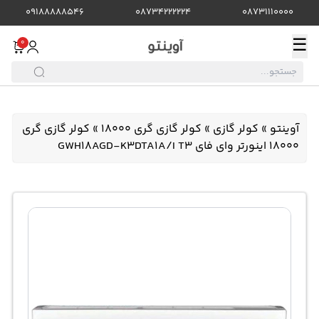
09188888546
08734222224
08731110000
☰
0
آوینتو
»
کولر گازی
»
کولر گازی گری ۱۸۰۰۰
»
کولر گازی گری
18000 اینورتر وای فای GWH18AGD-K3DTA1A/I T3