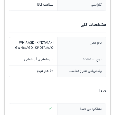
گارانتی
سلامت کالا
مشخصات کلی
نام مدل
WH18AGD-K3DTA1A/I
GWH18AGD-K3DTA1A/O
نوع استفاده
سرمایشی, گرمایشی
پشتیبانی متراژ مناسب
60 متر مربع
صدا
عملکرد بی صدا