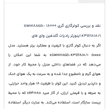
دمپر چهار جهت برقی است که به‌طور خودکار جهت و جریان هوا
را بهینه می‌کند. این ویژگی به شما امکان می‌دهد تا هوای
نقد و بررسی کولرگازی گری 18000 GWH18AGD-
فضا را به صورت یکنواخت و بهتر توزیع کنید. همچنین، قابلیت
اتصال به شبکه وای‌فای (WiFi) در این کولر به شما اجازه
K3DTA1A/I اینورتر رادیات گلدفین وای فای
می‌دهد که دستگاه را به‌صورت دورکاری کنترل کرده و
اگر به دنبال کولر گازی با کیفیت و عملکرد برتر هستید، مدل
تنظیمات مختلف را به طور آسان انجام دهید.رادیات گلدفین
«GWH18AGD-K3DTA1A/I Gree» به شما این امکان را
یک ویژگی مهم دیگر در این کولر است که با پوشش محافظتی
می‌دهد که در فضاهای داخلی منزل یا محیط کار خود، از
بر روی رادیاتورها، از آن‌ها در برابر عوامل مخرب محافظت
هوای گرم و نامطبوع جدا شده و به سرعت به یک هوای خنک
می‌کند و عمر دستگاه را افزایش می‌دهد. همچنین، لوله‌های
و دلپذیر تبدیل کنید. این کولر با ظرفیت 18 هزار واحد حرارتی،
مسی با طول 5 متر در این کولر به بهره‌وری بهتر در انتقال گاز
به صرفه و با قیمتی ارزان، از گاز مبرد «R410A» که با محیط
مبرد کمک می‌کنند. این ویژگی‌ها باعث می‌شوند که کولر گازی
زیست سازگار است، استفاده می‌کند. به عبارت دیگر، استفاده
مدل GWH18AGD-K3DTA1A/I از Gree مناسب برای مناطق گرم