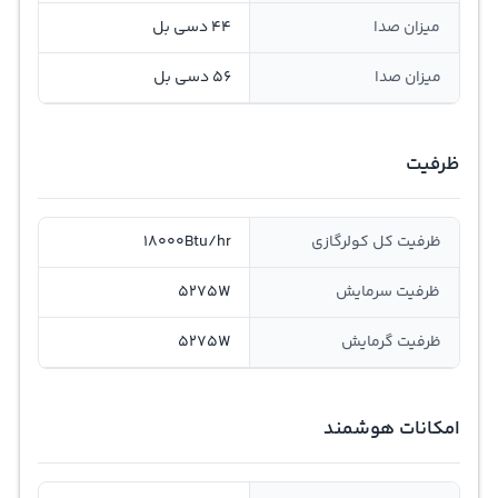
میزان صدا
44 دسی بل
میزان صدا
56 دسی بل
ظرفیت
ظرفیت کل کولرگازی
18000Btu/hr
ظرفيت سرمايش
5275W
ظرفيت گرمايش
5275W
امکانات هوشمند