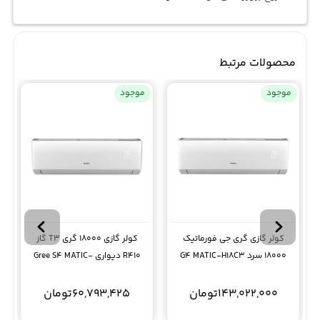
محصولات مرتبط
موجود
موجود
کولر گازی گری جی فورماتیک
کولر گازی 18000 گری T3 گاز
18000 سرد G4 MATIC-H18C3
R410 دیواری Gree S4 MATIC-
J18H1
Gree T3 T1
143,022,000
تومان
60,793,425
تومان