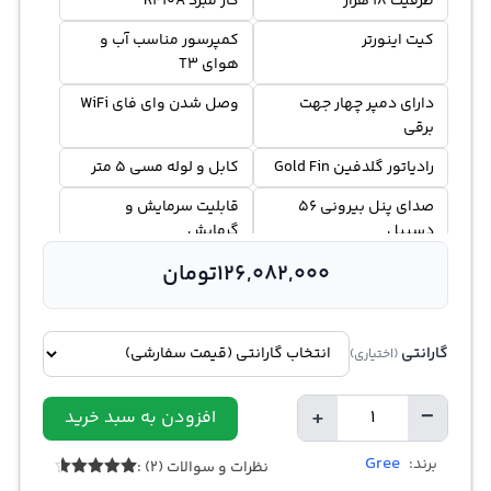
ظرفیت 18 هزار
گاز مبرد R410A
کیت اینورتر
کمپرسور مناسب آب و
هوای T3
دارای دمپر چهار جهت
وصل شدن وای فای WiFi
برقی
رادیاتور گلدفین Gold Fin
کابل و لوله مسی 5 متر
صدای پنل بیرونی 56
قابلیت سرمایش و
دسیبل
گرمایش
126,082,000
تومان
گارانتی
(اختیاری)
+
−
افزودن به سبد خرید
تعداد
Gree
برند:
نظرات و سوالات (2) :
2
امتیازدهی