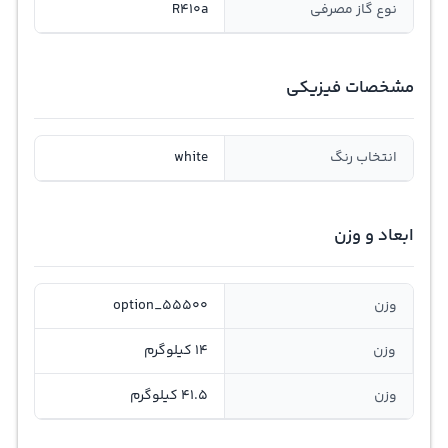
نوع گاز مصرفی
R410a
مشخصات فیزیکی
انتخاب رنگ
white
ابعاد و وزن
وزن
option_55500
وزن
14 کیلوگرم
وزن
41.5 کیلوگرم