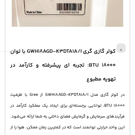
کولر گازی گری GWH18AGD-K3DTA1A/I با توان
18000 BTU: تجربه ای پیشرفته و کارآمد در
تهویه مطبوع
در کولر گازی مدل GWH18AGD-K3DTA1A/I از Gree با ظرفیت
18000 BTU، توانایی برجسته‌ای برای ایجاد یک عملکرد کارآمد در
فرآیندهای سرمایش و گرمایش فضای داخلی به شما ارائه می‌شود.
این واحد حرارتی توانمند است که در کمترین زمان ممکن، هوا را از