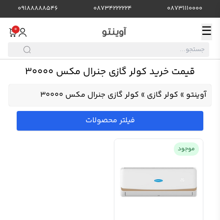
09188888546
08734222224
08731110000
☰
0
قیمت خرید کولر گازی جنرال مکس 30000
آوینتو
»
کولر گازی
»
کولر گازی جنرال مکس 30000
فیلتر محصولات
موجود