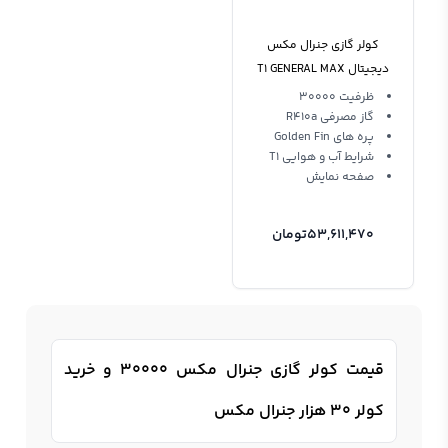
کولر گازی جنرال مکس
دیجیتال T1 GENERAL MAX
GM-S30000 Digital
ظرفیت 30000
گاز مصرفی R410a
پره های Golden Fin
شرایط آب و هوایی T1
صفحه نمایش
53,611,470
تومان
قیمت کولر گازی جنرال مکس 30000 و خرید
کولر 30 هزار جنرال مکس