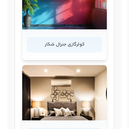
کولرگازی جنرال شکار