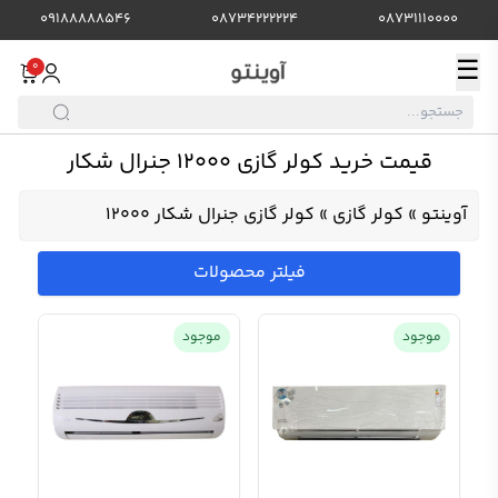
09188888546
08734222224
08731110000
☰
0
قیمت خرید کولر گازی 12000 جنرال شکار
آوینتو
»
کولر گازی
»
کولر گازی جنرال شکار 12000
فیلتر محصولات
موجود
موجود