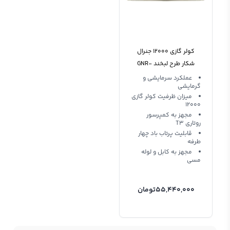
کولر گازی 12000 جنرال
شکار طرح لبخند GNR-
12GWN R22
عملکرد سرمایشی و
گرمایشی
میزان ظرفیت کولر گازی
12000
مجهز به کمپرسور
روتاری T3
قابلیت پرتاب باد چهار
طرفه
مجهز به کابل و لوله
مسی
55,440,000
تومان