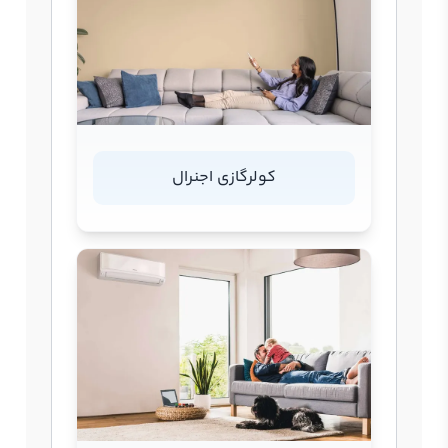
کولرگازی اجنرال