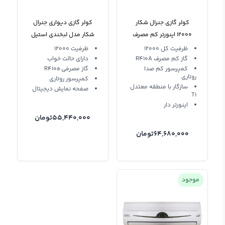
کولر گازی جنرال شکار
کولر گازی دیواری جنرال
12000 اینورتر کم مصرف
شکار مدل لبخندی استیل
12000 GNRR-12GRAA-I T3
GNRINV-12-I
ظرفیت کل 12000
ظرفیت 12000
گاز کم مصرف R410A
دارای حالت خواب
کمپرسور کم صدا
گاز مصرفی R410a
روتاری
کمپرسور روتاری
سازگار با منطقه معتدل
صفحه نمایش دیجیتال
T1
اینورتر دار
55,440,000
تومان
64,680,000
تومان
موجود