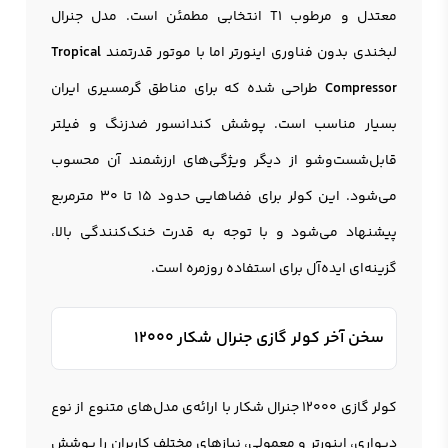
معتدل و مرطوب T1 انتخابی مطمئن است. مدل جنرال
لبخندی بدون فناوری اینورتر اما با موتور قدرتمند
Tropical
Compressor
طراحی شده که برای مناطق گرمسیری ایران
بسیار مناسب است. پوشش کندانسور ضدزنگ و فیلتر
قابل‌شست‌وشو از دیگر ویژگی‌های ارزشمند آن محسوب
می‌شود. این کولر برای فضاهایی حدود 15 تا 30 مترمربع
پیشنهاد می‌شود و با توجه به قدرت خنک‌کنندگی بالا،
گزینه‌ای ایده‌آل برای استفاده روزمره است.
سخن آخر کولر گازی جنرال شکار 12000
کولر گازی 12000 جنرال شکار با ارائه‌ی مدل‌های متنوع از نوع
دیواری، اینورتر و معمولی، نیازهای مختلف کاربران را پوشش