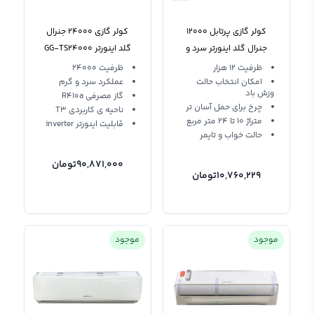
کولر گازی پرتابل 12000
کولر گازی 24000 جنرال
جنرال گلد اینورتر سرد و
گلد اینورتر GG-TS24000
گرم General Gold GG-
تیتانیوم R410a
ظرفیت 12 هزار
ظرفیت 24000
P12000SUPER
امکان انتخاب حالت
عملکرد سرد و گرم
وزش باد
گاز مصرفی R410a
چرخ برای حمل آسان تر
ناحیه ی کاربردی T3
متراژ 10 تا 24 متر مربع
قابلیت اینورتر inverter
حالت خواب و تایمر
90,871,000
تومان
10,760,229
تومان
موجود
موجود