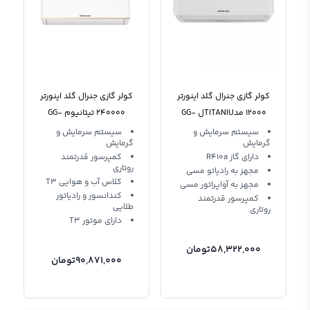
کولر گازی جنرال گلد اینورتر
کولر گازی جنرال گلد اینورتر
12000 مدTITANIUل GG-
240000 تیتانیوم GG-
TS24000
MS12000 M
سیستم سرمایش و
سیستم سرمایش و
گرمایش
گرمایش
دارای گاز R410a
کمپرسور قدرتمند
روتاری
مجهز به رادیاتو مسی
کلاس آب و هوایی T3
مجهز به آواپراتور مسی
کندانسور و رادیاتور
کمپرسور قدرتمند
طلایی
روتاری
دارای موتور T3
58,322,000
تومان
90,871,000
تومان