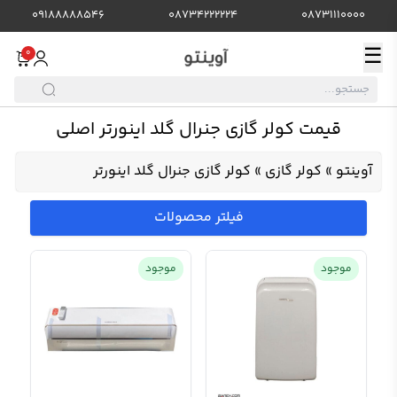
09188888546
08734222224
08731110000
☰
0
قیمت کولر گازی جنرال گلد اینورتر اصلی
آوینتو
»
کولر گازی
»
کولر گازی جنرال گلد اینورتر
فیلتر محصولات
موجود
موجود