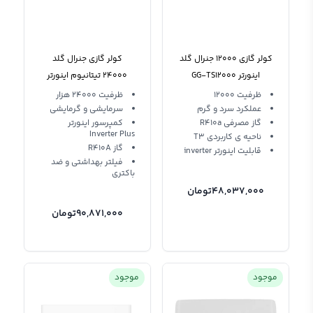
کولر گازی 12000 جنرال گلد
کولر گازی جنرال گلد
اینورتر GG-TS12000
24000 تیتانیوم اینورتر
تیتانیوم R410a
GG-MS24 Titanium T3
ظرفیت 12000
ظرفیت 24000 هزار
عملکرد سرد و گرم
سرمایشی و گرمایشی
گاز مصرفی R410a
کمپرسور اینورتر
Inverter Plus
ناحیه ی کاربردی T3
گاز R410A
قابلیت اینورتر inverter
فیلتر بهداشتی و ضد
باکتری
48,037,000
تومان
90,871,000
تومان
موجود
موجود