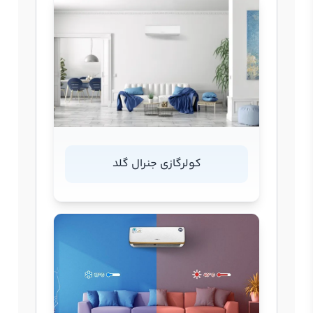
کولرگازی جنرال گلد