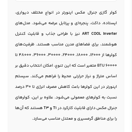
کولر گازی جنرال مکس اینورتر در انواع مختلف دیواری،
ایستاده، داکت، پنجره‌ای و پرتابل عرضه می‌شود. مدل‌های
ART COOL Inverter
نیز با طراحی جذاب و قابلیت کنترل
هوشمند، برای فضاهای مدرن مناسب هستند. ظرفیت‌های
کولرها از 12000، 18000، 24000، 30000، 36000، 48000 تا
60000 BTU متغیر است که این تنوع، امکان انتخاب دقیق بر
اساس متراژ و نیاز حرارتی محیط را فراهم می‌کند. سیستم
اینورتر در این کولرها باعث کاهش مصرف انرژی تا 30 درصد
نسبت به کولرهای معمولی می‌شود. علاوه بر این، کولرهای
جنرال مکس دارای قابلیت کارکرد در
T1 و T3
هستند که آن‌ها
را برای مناطق گرمسیری و معتدل مناسب می‌سازد.