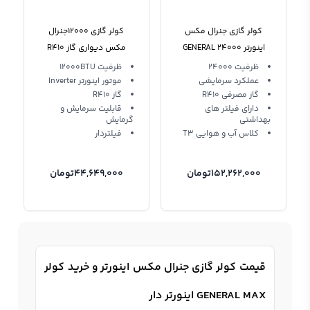
کولر گازی جنرال مکس
کولر گازی 12000جنرال
اینورتر 24000 GENERAL
مکس دیواری گاز R410
MAX GM-S24000 inverter
اینورتر GM-S12000 Inverter
ظرفیت 24000
ظرفیت 12000BTU
عملکرد سرمایشی
موتور اینورتر Inverter
General Max
گاز مصرفی R410
گاز R410
دارای فیلتر های
قابلیت سرمایش و
بهداشتی
گرمایش
کلاس آب و هوایی T3
فیلتردار
152,262,000
تومان
44,649,000
تومان
قیمت کولر گازی جنرال مکس اینورتر و خرید کولر
GENERAL MAX اینورتر دار