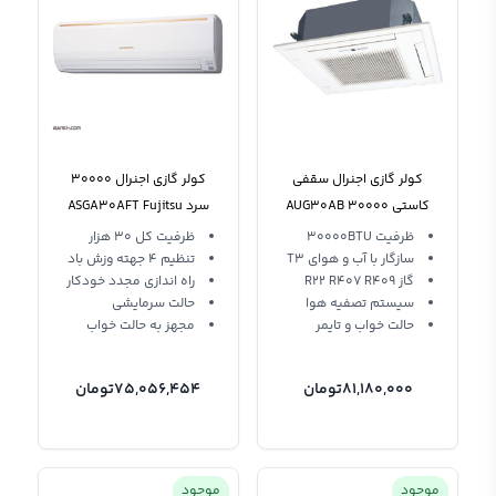
کولر گازی اجنرال سقفی
کولر گازی اجنرال 30000
کاستی 30000 AUG30AB
سرد ASGA30AFT Fujitsu
General Split
Ogenral T3
ظرفیت 30000BTU
ظرفیت کل 30 هزار
سازگار با آب و هوای T3
تنظیم 4 جهته وزش باد
گاز R22 R407 R409
راه اندازی مجدد خودکار
سیستم تصفیه هوا
حالت سرمایشی
حالت خواب و تایمر
مجهز به حالت خواب
81,180,000
تومان
75,056,454
تومان
موجود
موجود