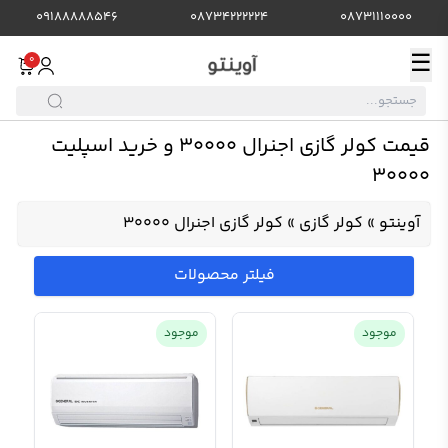
09188888546
08734222224
08731110000
☰
0
قیمت کولر گازی اجنرال ۳۰۰۰۰ و خرید اسپلیت
30000
آوینتو
»
کولر گازی
»
کولر گازی اجنرال ۳۰۰۰۰
فیلتر محصولات
موجود
موجود