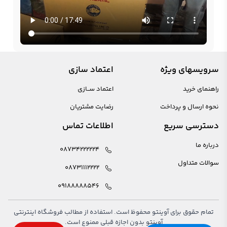
سرویسهای ویژه
اعتماد سازی
راهنمای خرید
اعتماد ســازی
نحوه ارسال و پرداخت
رضایت مشتریان
دسترسی سریع
اطلاعات تماس
درباره ما
08734222224
سوالات متداول
08731112222
09188888546
تمام حقوق برای آوینتو محفوظ است. استفاده از مطالب فروشگاه اینترنتی
آوینتو بدون اجازه قبلی ممنوع است.