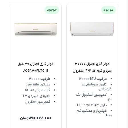
موجود
موجود
کولر گازی اجنرال 30000
کولر گازی اجنرال 30 هزار
سرد و گرم گاز R22 اسکرول
AOGA30FUTC-B
ASGA30RNWA-RZ
سرمایشی
ظرفیت 30000BTU
ظرفیت 30000
Ogenral
کاربرد سرمایشی و
عملکرد فقط سرد
گرمایشی
گاز مصرفی R410a
کمپرسور اسکرول تک
ناحیه ی کاربردی T3
فاز
کمپرسور اسکرول
دارای EER 2.70 3.03
فیلتردار و عملکرد کم
صدا
210,078,000
تومان