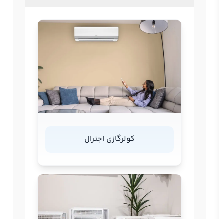
کولرگازی اجنرال