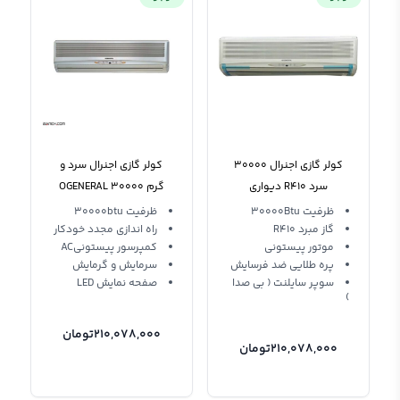
کولر گازی اجنرال 30000
کولر گازی اجنرال سرد و
سرد R410 دیواری
گرم 30000 OGENERAL
ASG30RBAJ
AOG30RZEL Ogenera T3
ظرفیت 30000Btu
ظرفیت 30000btu
گاز مبرد R410
راه اندازی مجدد خودکار
موتور پیستونی
کمپرسور پیستونیAC
پره طلایی ضد فرسایش
سرمایش و گرمایش
سوپر سایلنت ( بی صدا
صفحه نمایش LED
)
210,078,000
تومان
210,078,000
تومان