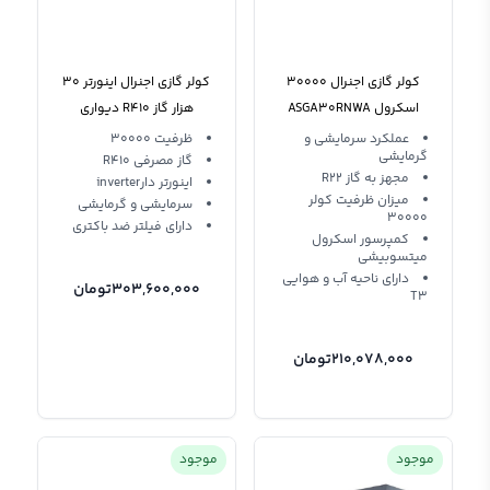
کولر گازی اجنرال 30000
کولر گازی اجنرال اینورتر 30
اسکرول ASGA30RNWA
هزار گاز R410 دیواری
Ogeneral ASGS30LFCA
R22 T3
عملکرد سرمایشی و
ظرفیت 30000
گرمایشی
گاز مصرفی R410
مجهز به گاز R22
اینورتر دارinverter
میزان ظرفیت کولر
سرمایشی و گرمایشی
30000
دارای فیلتر ضد باکتری
کمپرسور اسکرول
میتسوبیشی
دارای ناحیه آب و هوایی
303,600,000
تومان
T3
210,078,000
تومان
موجود
موجود