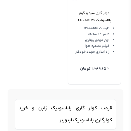
کولر گازی سرد و گرم
پاناسونیک CU-A12DKS
Panasonic Split 12000btu
ظرفیت 12000btu
تایمر 24 ساعته
نوع موتور روتاری
فیلتر تصفیه هوا
راه اندازی مجدد خودکار
11,089,650
تومان
قیمت کولر گازی پاناسونیک ژاپن و خرید
کولرگازی پاناسونیک اینورتر