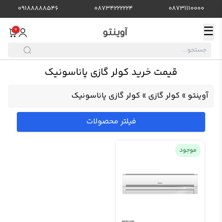
09188888546
08734222224
08731110000
☰
0
قیمت خرید کولر گازی پاناسونیک
آوینتو
»
کولر گازی
»
کولر گازی پاناسونیک
فیلتر محصولات
موجود