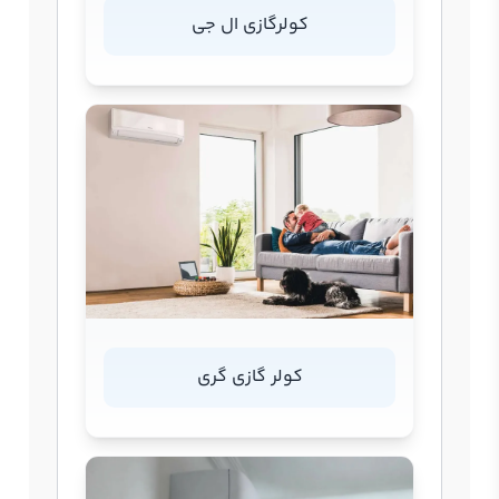
کولرگازی ال جی
کولر گازی گری