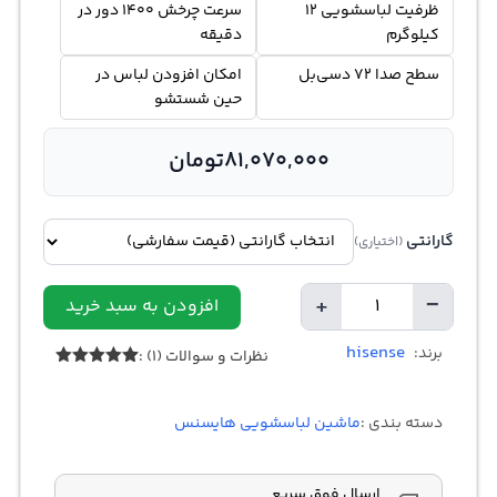
ظرفیت لباسشویی 12
سرعت چرخش 1400 دور در
کیلوگرم
دقیقه
سطح صدا 72 دسی‌بل
امکان افزودن لباس در
حین شستشو
81,070,000
تومان
گارانتی
(اختیاری)
+
−
افزودن به سبد خرید
تعداد
hisense
برند:
نظرات و سوالات (1) :
1
امتیازدهی
5.00
از 5
در
دسته بندی :
ماشین لباسشویی هایسنس
امتیازدهی
مشتری
ارسال فوق سریع