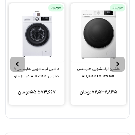
موجود
موجود
ماشین لباسشویی هایسنس
ماشین لباسشویی هایسنس 9
1014 WFQA1014EVJMW
کیلویی WFKV9014 درب از جلو
72,532,845
تومان
55,573,667
تومان