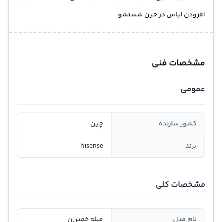
افزودن لباس در حین شستشو
مشخصات فنی
عمومی
کشور سازنده
چین
برند
hisense
مشخصات کلی
نام مدل
میله خمیرزن