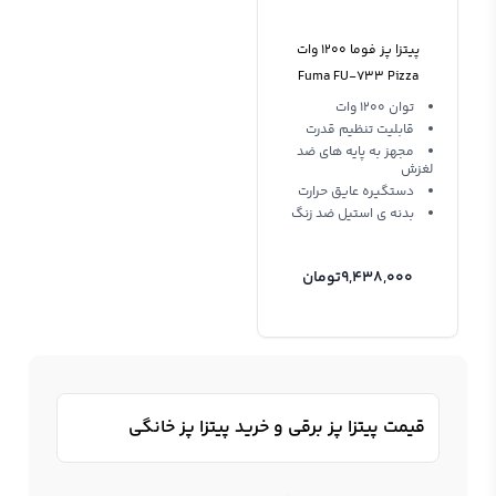
پیتزا پز فوما 1200 وات
Fuma FU-733 Pizza
Maker
توان 1200 وات
قابلیت تنظیم قدرت
مجهز به پایه های ضد
لغزش
دستگیره عایق حرارت
بدنه ی استیل ضد زنگ
9,438,000
تومان
قیمت پیتزا پز برقی و خرید پیتزا پز خانگی