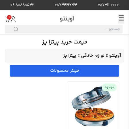
09188888546
08734222224
08731110000
☰
0
قیمت خرید پیتزا پز
آوینتو
»
لوازم خانگی
»
پیتزا پز
فیلتر محصولات
موجود