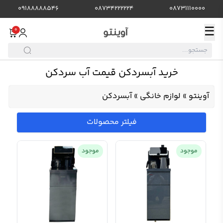
09188888546
08734222224
08731110000
☰
0
خرید آبسردکن قیمت آب سردکن
آوینتو
»
لوازم خانگی
»
آبسردکن
فیلتر محصولات
موجود
موجود