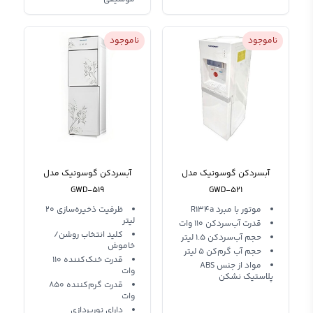
ناموجود
ناموجود
آبسردکن گوسونیک مدل
آبسردکن گوسونیک مدل
GWD-519
GWD-521
موتور با مبرد R134a
ظرفیت ذخیره‌سازی 20
لیتر
قدرت آب‌سردکن 110 وات
کلید انتخاب روشن/
حجم آب‌سردکن 1.5 لیتر
خاموش
حجم آب گرم‌کن 5 لیتر
قدرت خنک‌کننده 110
مواد از جنس ABS
وات
پلاستیک نشکن
قدرت گرم‌کننده 850
وات
دارای نورپردازی