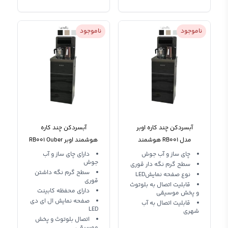
ناموجود
ناموجود
آبسردکن چند کاره اوبر
آبسردکن چند کاره
مدل RB001 هوشمند
هوشمند اوبر RB001 Ouber
چای ساز و آب جوش
دارای چای ساز و آب
جوش
سطح گرم نگه دار قوری
سطح گرم نگه داشتن
نوع صفحه نمایشLED
قوری
قابلیت اتصال به بلوتوث
دارای محفظه کابینت
و پخش موسیقی
صفحه نمایش ال ای دی
قابلیت اتصال به آب
LED
شهری
اتصال بلوتوث و پخش
موسیقی