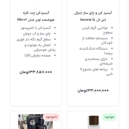
آبسرد کن و چای ساز جنرال
آبسردکن چند کاره
اس ال General SL
هوشمند اوبر مدل RB002
توانایی گرم کردن
آبسردکن با کمپرسور
سطوح
چای ساز و آب جوش
سیستم حفاظت از
سطح گرم نگه دار قوری
کودکان
اتصال به بلوتوث و
دستگاه خنک‌کننده
پخش موسیقی
بیصدا
صفحه نمایش LED
دارای بسته‌بندی
شیشه‌ای
برنامه های متنوع ۹
33,858,000
تومان
تایی
33,000,000
تومان
موجود
ناموجود