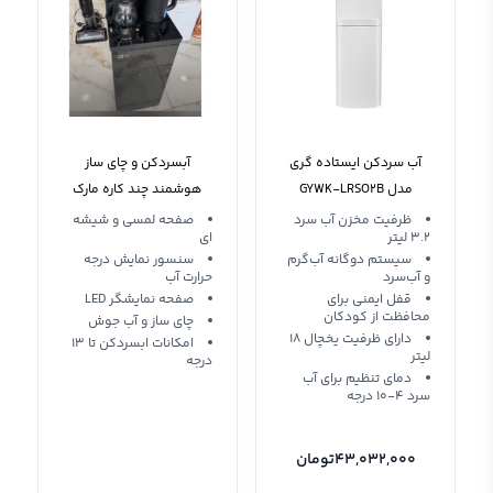
آب سردکن ایستاده گری
آبسردکن و چای ساز
مدل GYWK-LRSO2B
هوشمند چند کاره مارک
CAMEL
ظرفیت مخزن آب سرد
صفحه لمسی و شیشه
3.2 لیتر
ای
سیستم دوگانه آب‌گرم
سنسور نمایش درجه
و آب‌سرد
حرارت آب
قفل ایمنی برای
صفحه نمایشگر LED
محافظت از کودکان
چای ساز و آب جوش
دارای ظرفیت یخچال 18
امکانات ابسردکن تا 13
لیتر
درجه
دمای تنظیم برای آب
سرد 4-10 درجه
43,032,000
تومان