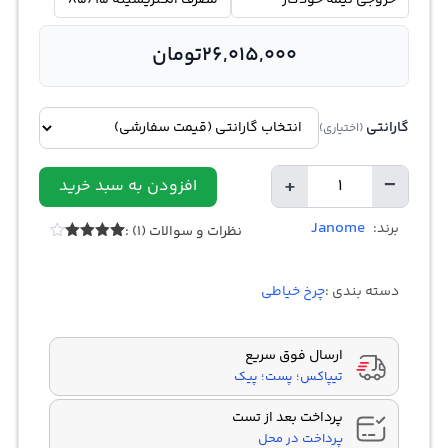
خروجی نیمه خودکار
مصرف الکتریسیته 85/15
26,015,000
تومان
گارانتی
(اختیاری)
+
−
افزودن به سبد خرید
تعداد
Janome
برند:
نظرات و سوالات (1) :
1
امتیازدهی
4.00
از 5
در
دسته بندی :
چرخ خیاطی
امتیازدهی
مشتری
ارسال فوق سریع
تیپاکس؛ پست؛ پیک
پرداخت بعد از تست
پرداخت در محل