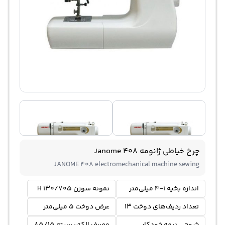
چرخ خیاطی ژانومه Janome 408
JANOME 408 electromechanical machine sewing
اندازه بخیه 1-4 میلی‌متر
نمونه سوزن 130/705 H
تعداد ردیف‌های دوخت 13
عرض دوخت 5 میلی‌متر