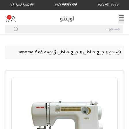
09188888546
08734222224
08731110000
☰
0
آوینتو
»
چرخ خیاطی
»
چرخ خیاطی ژانومه Janome 408