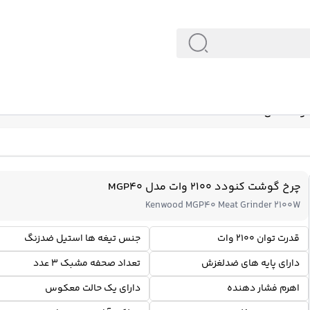
چرخ گوشت کنودد 2100 وات مدل MGP40
Kenwood MGP40 Meat Grinder 2100W
قدرت توان 2100 وات
جنس تیغه ها استیل ضدزنگ
دارای پایه های ضدلغزش
تعداد صحفه مشبک 3 عدد
اهرم فشار دهنده
دارای یک حالت معکوس