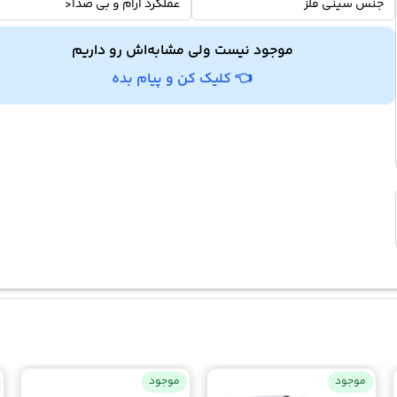
جنس سینی فلز
عملکرد آرام و بی صدا<
موجود نیست ولی مشابه‌اش رو داریم
👈 کلیک کن و پیام بده
موجود
موجود