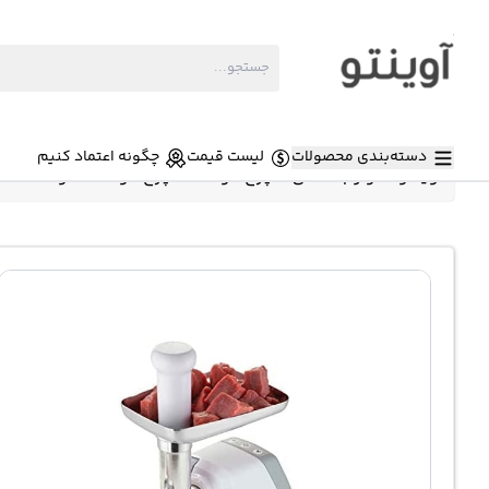
دسته‌بندی محصولات
لیست قیمت
چگونه اعتماد کنیم
آوینتو
»
لوازم خانگی
»
چرخ گوشت
»
چرخ گوشت کنودد 2100 وات مدل MGP40