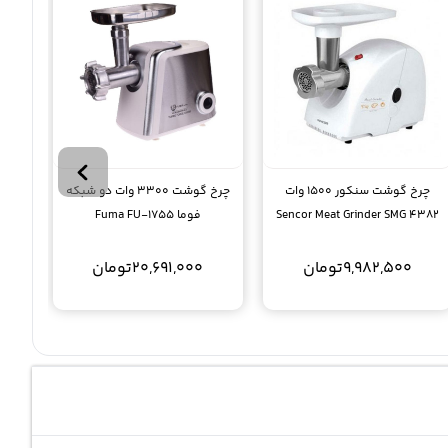
چرخ گوشت سنکور 1500 وات
چرخ گوشت 3300 وات دو شبکه
Sencor Meat Grinder SMG 4382
فوما Fuma FU-1755
9,982,500
تومان
20,691,000
تومان