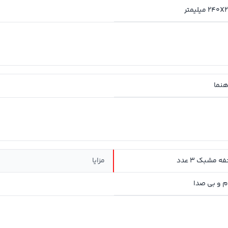
 میلیمتر
هنما
 مشبک 3 عدد
مزایا
ام و بی صدا