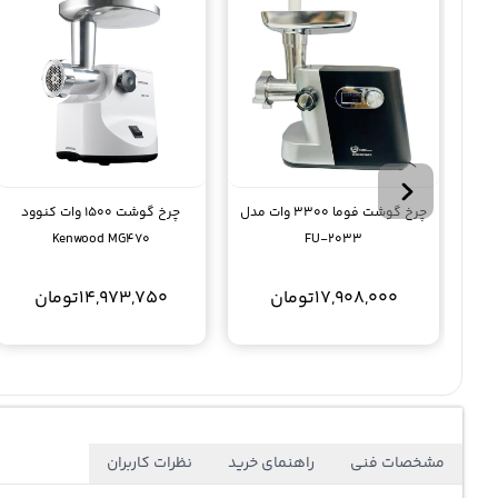
چرخ گوشت فوما 3300 وات مدل
چرخ گوشت 1500 وات کنوود
Kenwood MG470
FU-2033
17,908,000
تومان
14,973,750
تومان
مشخصات فنی
راهنمای خرید
نظرات کاربران