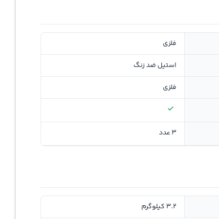
فلزی
استیل ضد زنگ
فلزی
3 عدد
3.2 کیلوگرم