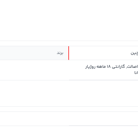
چین
برند
سلامت و اصالت, گارانتی 18 ماهه روژیار
ا