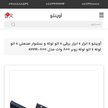
09188888546
08734222224
08731110000
☰
0
آوینتو
»
ابزار
»
ابزار برقی
»
اتو لوله و سشوار صنعتی
»
اتو
لوله
»
اتو لوله زوبر 800 وات مدل KPPR-800