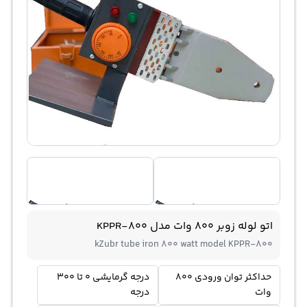
اتو لوله زوبر 800 وات مدل KPPR-800
kZubr tube iron 800 watt model KPPR-800
حداکثر توان ورودی 800
درجه گرمایشی 0 تا 300
وات
درجه