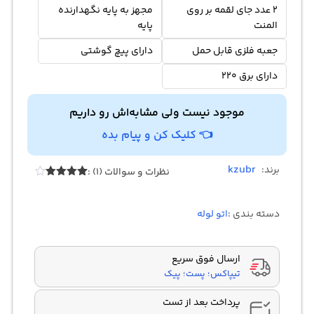
2 عدد جای لقمه بر روی
مجهز به پایه نگهدارنده
المنت
پایه
جعبه فلزی قابل حمل
دارای پیچ گوشتی
دارای برق 220
موجود نیست ولی مشابه‌اش رو داریم
👈 کلیک کن و پیام بده
kzubr
برند:
نظرات و سوالات (1) :
1
امتیازدهی
4.00
از 5
در
دسته بندی :
اتو لوله
امتیازدهی
مشتری
ارسال فوق سریع
تیپاکس؛ پست؛ پیک
پرداخت بعد از تست