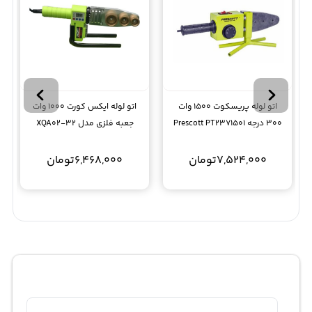
اتو لوله پریسکوت 1500 وات
اتو لوله ایکس کورت 1000 وات
300 درجه Prescott PT2371501
جعبه فلزی مدل XQA02-32
7,524,000
تومان
6,468,000
تومان