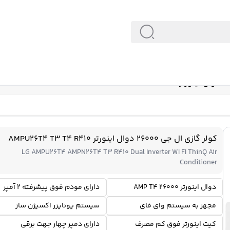
کولر گازی ال جی 26000 دوال اینورتر AMPU26T4 T3 T4 R410
LG AMPU26T4 AMPN26T4 T3 R410 Dual Inverter WI FI ThinQ Air
Conditioner
دوال اینورتر 26000 AMP T4
دارای مودم فوق پیشرفته 2 آمپر
مجهز به سیستم وای فای
سیستم یونایزر اکسیژن ساز
کیت اینورتر فوق کم مصرف
دارای دمپر چهار جهت برقی