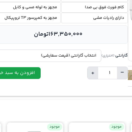
کام فورت فوق بی صدا
مجهز به لوله مسی و کابل
دارای رادیات مشی
مجهز به کمپرسور T3 تروپیکال
163,350,000
تومان
گارانتی
(اختیاری)
+
−
افزودن به سبد خر
تعداد
موجود
موجود