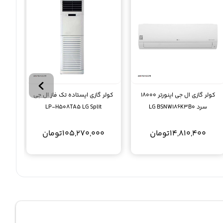
کولر گازی ال جی اینورتر 18000
کولر گازی ایستاده تک فاز ال جی
سرد LG BSNW186K3B0
LP-H508TA5 LG Split
مصر
50000btu
14,810,400
تومان
105,270,000
تومان