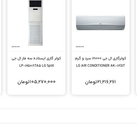
کولرگازی ال جی 18000 سرد و گرم
کولر گازی ایستاده سه فاز ال جی
LP-H508TA5 LG Split
LG AIR CONDITIONER AK-18SIT
36000btu
21,216,261
تومان
105,270,000
تومان