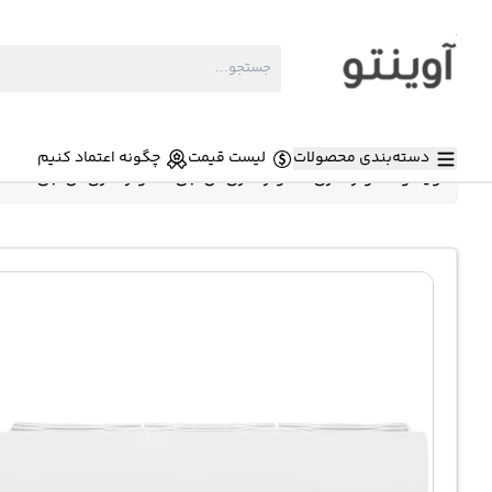
دسته‌بندی محصولات
لیست قیمت
چگونه اعتماد کنیم
آوینتو
»
کولر گازی
»
کولر گازی ال جی
»
کولر گازی ال جی 26000 دوال اینورتر AMPU26T4 T3 T4 R410