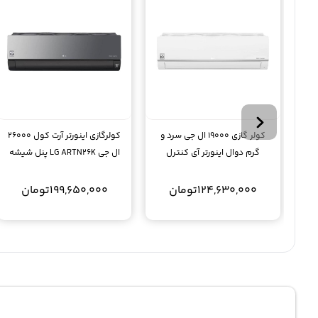
کولر گازی 19000 ال جی سرد و
کولرگازی اینورتر آرت کول 26000
گرم دوال اینورتر آی کنترل
ال جی LG ARTN26K پنل شیشه
BMPN19K
آیکنترل
124,630,000
تومان
199,650,000
تومان