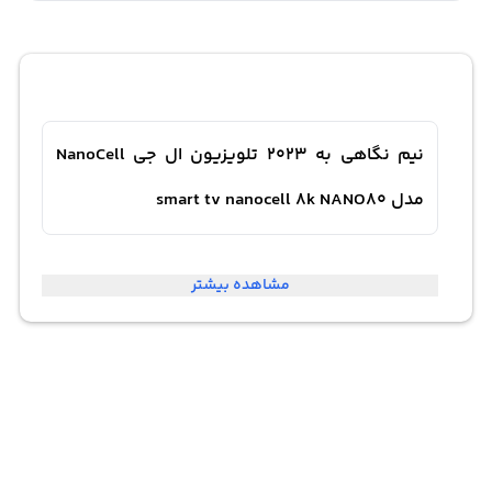
نیم نگاهی به 2023 تلویزیون ال جی NanoCell
مدل smart tv nanocell 8k NANO80
تلویزیون ال‌جی NanoCell مدل Smart TV NanoCell 8K
مشاهده بیشتر
NANO80 در سال 2023 با ویژگی‌های هوش مصنوعی پیشرفته
و کیفیت تصویر 8K به بازار عرضه شد. این تلویزیون تجربه
تماشایی بسیار متفاوتی نسبت به تلویزیون‌های قبلی ارائه
می‌دهد. تصاویر با رزولوشن 8K و جزئیات فوق‌العاده واقعی به
تماشاگران ارائه می‌شوند.ویژگی Smart TV این تلویزیون به