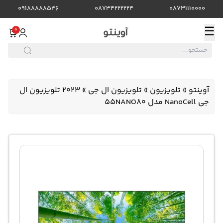
09188888546
08734222224
08731110000
☰
0
آوینتو
»
تلویزیون
»
تلویزیون ال جی
»
2023 تلویزیون ال
جی NanoCell مدل 55NANO80