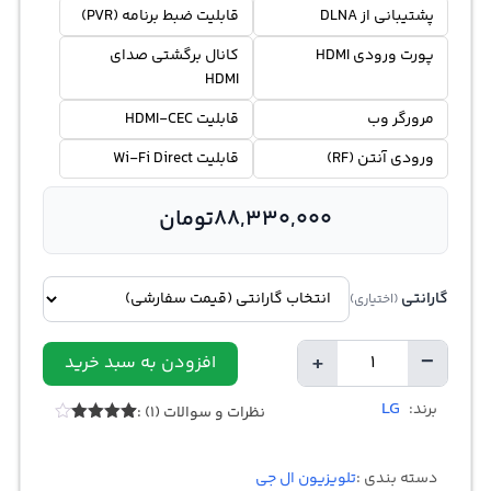
پشتیبانی از DLNA
قابلیت ضبط برنامه (PVR)
پورت ورودی HDMI
کانال برگشتی صدای
HDMI
مرورگر وب
قابلیت HDMI-CEC
ورودی آنتن (RF)
قابلیت Wi-Fi Direct
88,330,000
تومان
گارانتی
(اختیاری)
+
−
افزودن به سبد خرید
تعداد
LG
برند:
نظرات و سوالات (1) :
1
امتیازدهی
4.00
از 5
در
دسته بندی :
تلویزیون ال جی
امتیازدهی