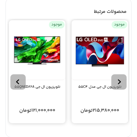
محصولات مرتبط
موجود
موجود
تلویزیون ال جی مدل 55C4
تلویزیون ال جی 55QNED86A
215,380,000
تومان
121,000,000
تومان