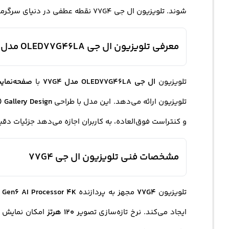
شوند. تلویزیون ال جی 77G4 نقطه عطفی در دنیای سرگرمی خانگی است که هر علاقه‌مندی به تکنولوژی و سینما را مجذوب خود می‌کند.
معرفی تلویزیون ال جی OLED77G46LA مدل 77G4
تلویزیون
ال جی OLED77G46LA مدل 77G4
با
صفحه‌نمایش 77 
تلویزیون ارائه می‌دهد. این مدل با طراحی
Gallery Design (گالری دیزاین / طراحی شبیه تابلو)
و کنتراست فوق‌العاده، به کاربران اجازه می‌دهد جزئیات د
مشخصات فنی تلویزیون ال جی 77G4
تلویزیون
77G4
مجهز به پردازنده
α9 Gen6 AI Processor 4K (پردازنده هوشمند آلفا 9 نسل
ایجاد می‌کند. نرخ تازه‌سازی تصویر
120 هرتز
امکان نمایش صا