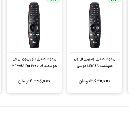
ریموت کنترل جادویی ال جی
ریموت کنترل تلویزیون ال جی
هوشمند MR19BA موسی
هوشمند MR20GA For 2020 LG
Smart
3,630,000
تومان
4,356,000
تومان