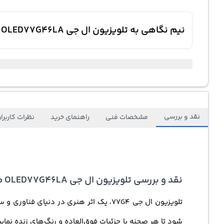
نیم نگاهی به تلویزیون ال جی OLED77G46LA مدل 77G4 اسمارت 4k بلوتوث ThinQ وای فای 60 هرتز webOS 24 اولد
نقد و بررسی
مشخصات فنی
راهنمای خرید
نظرات کاربرا
نقد و بررسی تلویزیون ال جی OLED77G46LA مدل 77G4
تلویزیون ال جی