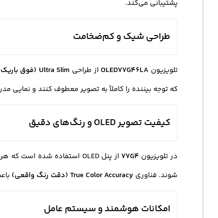
پشتیبانی می‌کند.
طراحی شیک و کم‌ضخامت
تلویزیون
OLED77G46LA
از طراحی
Ultra Slim (فوق باریک)
که توجه بیننده را کاملاً به تصویر معطوف کنند و نمایی مدرن
کیفیت تصویر OLED و رنگ‌های دقیق
در تلویزیون
77G4
از پنل OLED استفاده شده است که هر پیکسل به‌صورت مستقل نور تولید می‌کند و باعث می‌شود رنگ‌ها با دقت بالا و
شوند. فناوری
True Color Accuracy (دقت رنگ واقعی)
باعث
امکانات هوشمند و سیستم عامل