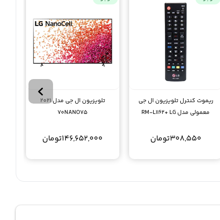
تلوی
ریموت کنترل تلویزیون ال جی
تلویزیون ال جی مدل 2021
معمولی مدل RM-L1162+ LG
70NANO75
308,550
تومان
146,652,000
تومان