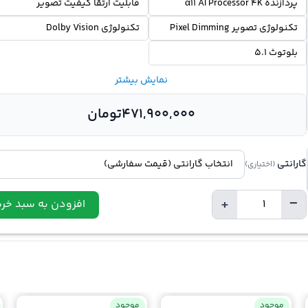
پردازنده α11 AI Processor 4K
قابلیت ارتقا کیفیت تصویر
تکنولوژی تصویر Pixel Dimming
تکنولوژی Dolby Vision
بلوتوث 5.1
نمایش بیشتر
471,900,000
تومان
گارانتی
(اختیاری)
+
−
افزودن به سبد خری
تعداد
موجود
موجود