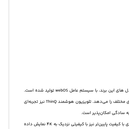
120 هرتز حرکات سریع را به طرز بی‌نقصی نمایش می‌دهد و از تاری تصاویر جلوگیری می‌کند. تلویزیون 77G4 ال جی همانند دیگر مدل های این برند، با سیستم عامل webOS تولید شده است.
تلویزیون هوشمند
ThinQ نیز تجربه‌ای
پردازنده تصویر α11 AI Processor 4K و قابلیت ارتقای کیفیت تصویر در تلویزیون هوشمند ال جی G4 موجب می شوند که حتی محتوای با کیفیت پایین‌تر نیز با کیفیتی نزدیک به 4K نمایش داده