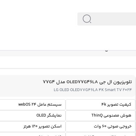
تلویزیون ال جی OLED77G46LA مدل 77G4
LG OLED OLED77G46LA 4K Smart TV 2024
کیفیت تصویر 4k
سیستم عامل webOS 24
هوش مصنوعی ThinQ
نمایشگر OLED
خروجی صوتی 60 وات
اسکن تصویر 120 هرتز