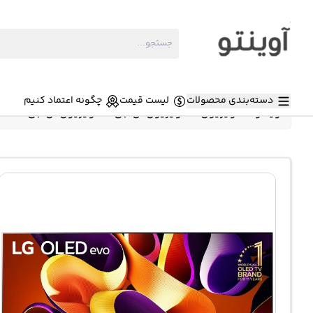
دسته‌بندی محصولات
لیست قیمت
چگونه اعتماد کنیم
آوینتو
»
تلویزیون
»
تلویزیون ال جی
»
تلویزیون ال جی OLED77G46LA مدل 77G4