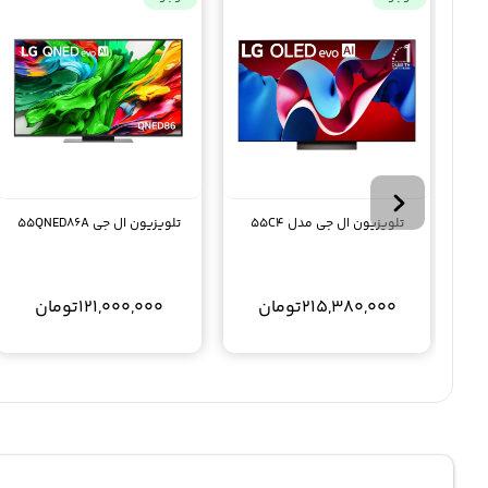
تلویزیون ال جی مدل 55C4
تلویزیون ال جی 55QNED86A
215,380,000
تومان
121,000,000
تومان