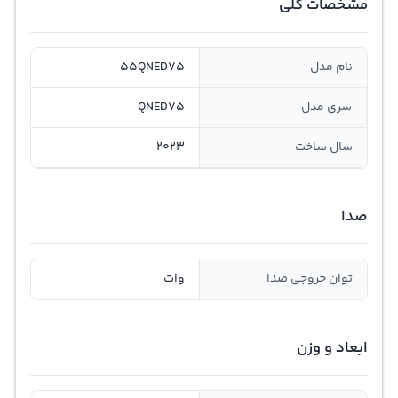
مشخصات کلی
نام مدل
55QNED75
سری مدل
QNED75
سال ساخت
2023
صدا
توان خروجی صدا
وات
ابعاد و وزن