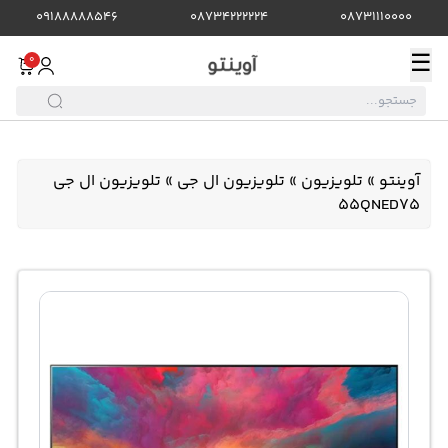
09188888546
08734222224
08731110000
☰
0
آوینتو
»
تلویزیون
»
تلویزیون ال جی
»
تلویزیون ال جی
55QNED75