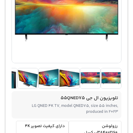
تلویزیون ال جی 55QNED75
LG QNED 4K TV, model QNED75, size 55 inches,
produced in 2023
رزولوشن
دارای کیفیت تصویر 4K
3840x2160پیکسل