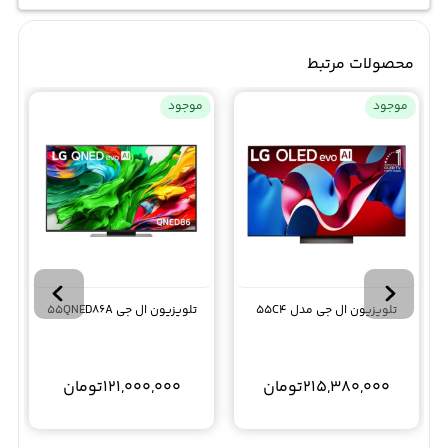
محصولات مرتبط
موجود
موجود
تلویزیون ال جی مدل 55C4
تلویزیون ال جی 55QNED86A
215,380,000
تومان
121,000,000
تومان