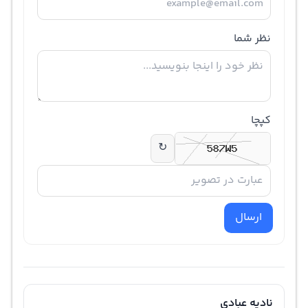
نظر شما
کپچا
↻
ارسال
نادیه عبادی