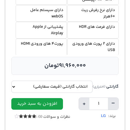
دارای نرخ رفرش ریت
دارای سیستم عامل
60هرتز
webOS
دارای فرمت های HDR
پشتیبانی از Apple
Airplay
دارای 2 پورت های ورودی
پورت4 های ورودی HDMI
USB
مجهز به مرورگر وب
دارای دستیار صوتی الکسا
91,960,000
تومان
گارانتی
(اختیاری)
+
−
افزودن به سبد خرید
تعداد
LG
برند:
نظرات و سوالات (1) :
1
امتیازدهی
4.00
از 5