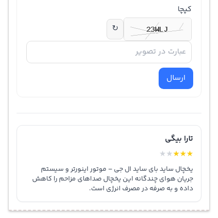
کپچا
↻
ارسال
تارا بیگی
★
★
★
★
★
یخچال ساید بای ساید ال جی – موتور اینورتر و سیستم
جریان هوای چندگانه این یخچال صداهای مزاحم را کاهش
داده و به صرفه در مصرف انرژی است.