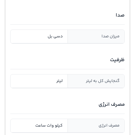
صدا
میزان صدا
دسی بل
ظرفیت
گنجايش کل به ليتر
لیتر
مصرف انرژی
مصرف انرژی
کیلو وات ساعت