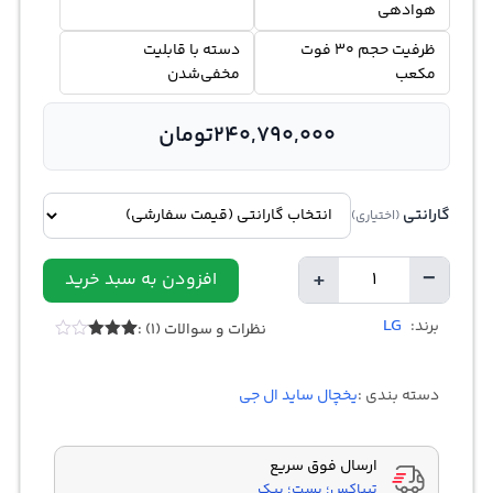
هوادهی
ظرفیت حجم 30 فوت
دسته با قابلیت
مکعب
مخفی‌شدن
240,790,000
تومان
گارانتی
(اختیاری)
+
−
افزودن به سبد خرید
تعداد
LG
برند:
نظرات و سوالات (1) :
1
امتیازدهی
3.00
از
5 در
دسته بندی :
یخچال ساید ال جی
امتیازدهی
مشتری
ارسال فوق سریع
تیپاکس؛ پست؛ پیک