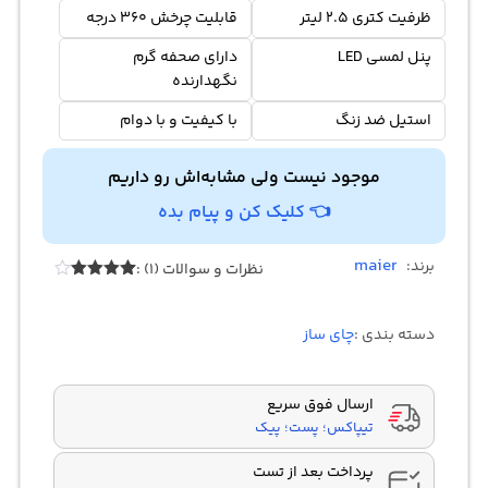
ظرفیت کتری 2.5 لیتر
قابلیت چرخش 360 درجه
پنل لمسی LED
دارای صحفه گرم
نگهدارنده
استیل ضد زنگ
با کیفیت و با دوام
موجود نیست ولی مشابه‌اش رو داریم
👈 کلیک کن و پیام بده
maier
برند:
نظرات و سوالات (1) :
1
امتیازدهی
4.00
از 5
در
دسته بندی :
چای ساز
امتیازدهی
مشتری
ارسال فوق سریع
تیپاکس؛ پست؛ پیک
پرداخت بعد از تست