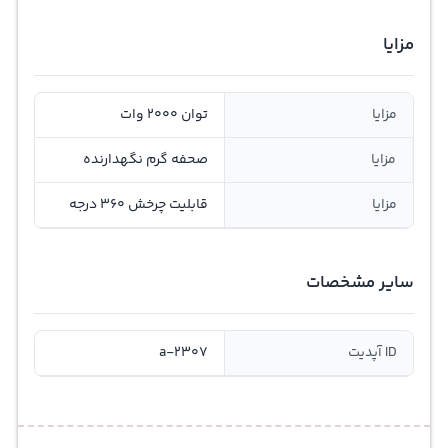
مزایا
مزایا
توان 2000 وات
مزایا
صحفه گرم نگهدارنده
مزایا
قابلیت چرخش 360 درجه
سایر مشخصات
ID آپدیت
a-2307