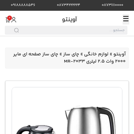
09188888546
08734222224
08731110000
☰
0
آوینتو
»
لوازم خانگی
»
چای ساز
»
چای ساز صفحه ای مایر
2000 وات 2.5 لیتری MR-2033