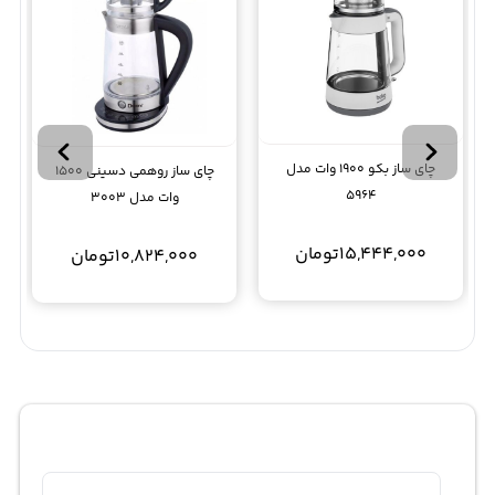
چای ساز بکو 1900 وات مدل
چای ساز روهمی دسینی 1500
5964
وات مدل 3003
15,444,000
تومان
10,824,000
تومان