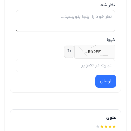
نظر شما
کپچا
↻
ارسال
علوی
★
★
★
★
★