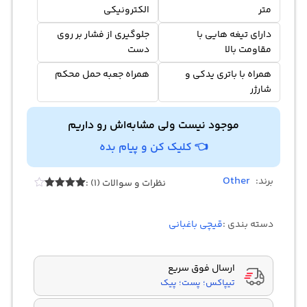
متر
الکترونیکی
دارای تیغه هایی با
جلوگیری از فشار بر روی
مقاومت بالا
دست
همراه با باتری یدکی و
همراه جعبه حمل محکم
شارژر
موجود نیست ولی مشابه‌اش رو داریم
👈 کلیک کن و پیام بده
Other
برند:
نظرات و سوالات (1) :
1
امتیازدهی
4.00
از 5
در
دسته بندی :
قیچی باغبانی
امتیازدهی
مشتری
ارسال فوق سریع
تیپاکس؛ پست؛ پیک