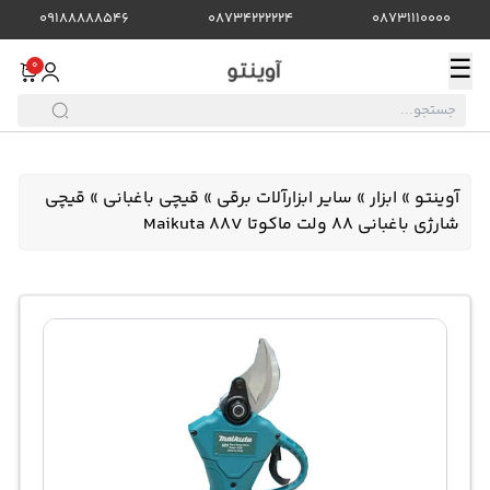
09188888546
08734222224
08731110000
☰
0
آوینتو
»
ابزار
»
سایر ابزارآلات برقی
»
قیچی باغبانی
»
قیچی
شارژی باغبانی 88 ولت ماکوتا Maikuta 88V