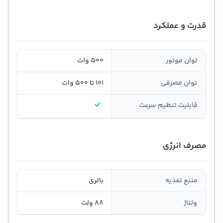
قدرت و عملکرد
توان موتور
500 وات
توان مصرفی
101 تا 500 وات
قابلیت تنظيم سرعت
مصرف انرژی
منبع تغذیه
باتری
ولتاژ
88 ولت