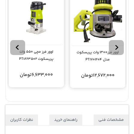
اوور فرز مچی 550 وات
اوور فرز1300 وات پریسکوت
پریسکوت PT1863502
مدل PT1701204
6,633,000
تومان
12,672,000
تومان
مشخصات فنی
راهنمای خرید
نظرات کاربران