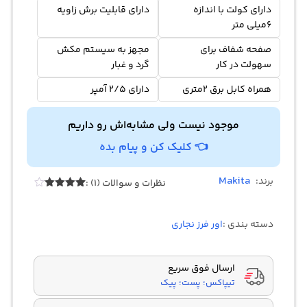
دارای کولت با اندازه
دارای قابلیت برش زاویه
6میلی متر
صفحه شفاف برای
مجهز به سیستم مکش
سهولت در کار
گرد و غبار
همراه کابل برق 2متری
دارای 2/5 آمپر
موجود نیست ولی مشابه‌اش رو داریم
👈 کلیک کن و پیام بده
Makita
برند:
نظرات و سوالات (1) :
1
امتیازدهی
4.00
از 5
در
دسته بندی :
اور فرز نجاری
امتیازدهی
مشتری
ارسال فوق سریع
تیپاکس؛ پست؛ پیک