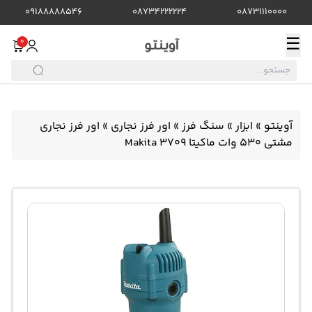
09188888546
08734222224
08731110000
☰
0
آوینتو
»
ابزار
»
سنگ فرز
»
اور فرز نجاری
»
اور فرز نجاری
مشتی 530 وات ماکیتا Makita 3709