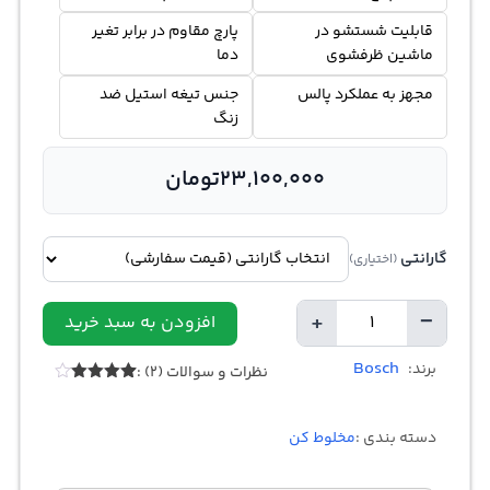
قابلیت شستشو در
پارچ مقاوم در برابر تغیر
ماشین ظرفشوی
دما
مجهز به عملکرد پالس
جنس تیغه استیل ضد
زنگ
23,100,000
تومان
گارانتی
(اختیاری)
+
−
افزودن به سبد خرید
تعداد
Bosch
برند:
نظرات و سوالات (2) :
2
امتیازدهی
4.00
از 5
در
دسته بندی :
مخلوط کن
امتیازدهی
مشتری