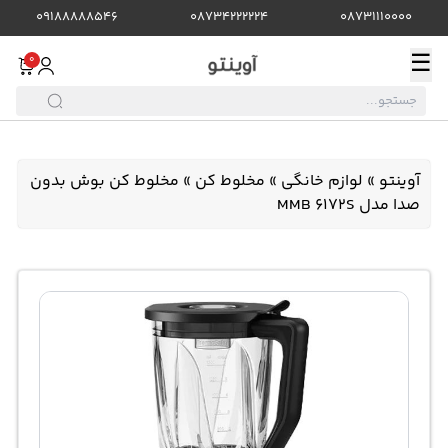
09188888546
08734222224
08731110000
☰
0
آوینتو
»
لوازم خانگی
»
مخلوط کن
»
مخلوط کن بوش بدون
صدا مدل MMB 6172S