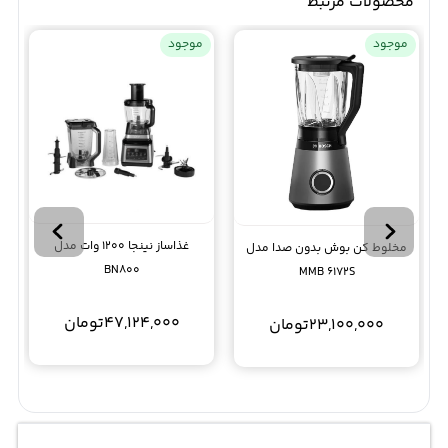
محصولات مرتبط
موجود
موجود
غذاساز نینجا 1200 وات مدل
مخلوط کن بوش بدون صدا مدل
BN800
MMB 6172S
47,124,000
تومان
23,100,000
تومان