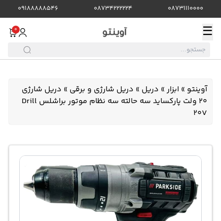
09188888546
08734222224
08731110000
☰
0
آوینتو
»
ابزار
»
دریل
»
دریل شارژی و برقی
»
دریل شارژی
20 ولت پارکساید سه حالته سه نظام موتور براشلس Drill
20V