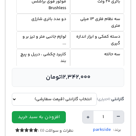
باتری 20 ولت
موتور قوی براشلس
Brushless
سه نظام فلزی 13 میلی
دو عدد باتری شارژی
متری
دسته کمکی و ابزار اندازه
لوازم جانبی متر و تیز بر و
گیری
...
سه حالته
کاربرد چکشی ، دریل و پیچ
بند
جعبه مقاوم چمدانی
دارای انواع سایز مته
12,342,000
تومان
گارانتی
(اختیاری)
+
−
افزودن به سبد خرید
تعداد
parkside
برند:
نظرات و سوالات (1) :