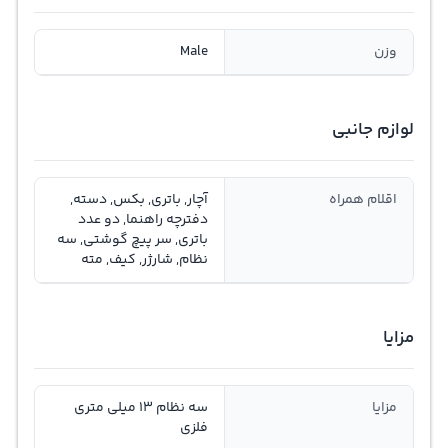
وزن
Male
لوازم جانبی
اقلام همراه
آچار, باتری, بکس, دسته,
دفترچه راهنما, دو عدد
باتری, سر پیچ گوشتی, سه
نظام, شارژر, کيف, مته
مزایا
مزایا
سه نظام 13 میلی متری
فلزی