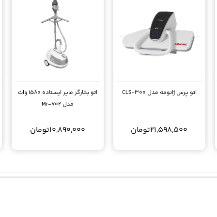
اتو پرس ژانومه مدل CLS-300
اتو بخارگر مایر ایستاده 1580 وات
مدل Mr-702
21,598,500
تومان
10,890,000
تومان