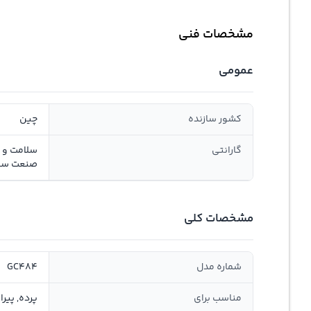
مشخصات فنی
عمومی
کشور سازنده
چین
گارانتی
صنعت سان
مشخصات کلی
شماره مدل
GC484
مناسب برای
پرده, پیر