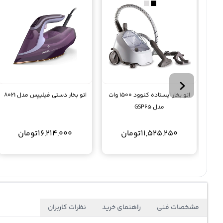
اتو بخار ایستاده کنوود 1500 وات
اتو بخار دستی فیلیپس مدل 8021
مدل GSP65
11,525,250
تومان
16,214,000
تومان
مشخصات فنی
راهنمای خرید
نظرات کاربران