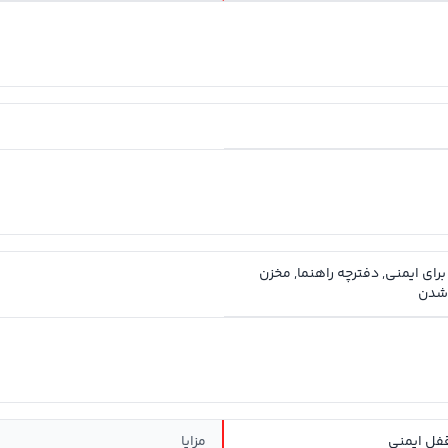
ی ایمنی, دفترچه راهنما, مخزن
 شدن
فل ایمنی
مزایا