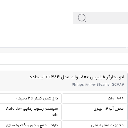
اتو بخارگر فیلیپس 1800 وات مدل GC484 ایستاده
Philips 1800w Steamer GC484
1800 وات
داغ شدن کمتر از 2 دقیقه
مخزن آب 1.4 لیتری
سیستم رسوب زدایی Auto de-
calc
مجهز به قفل ایمنی
طراحی جمع و جور و ذخیره سازی