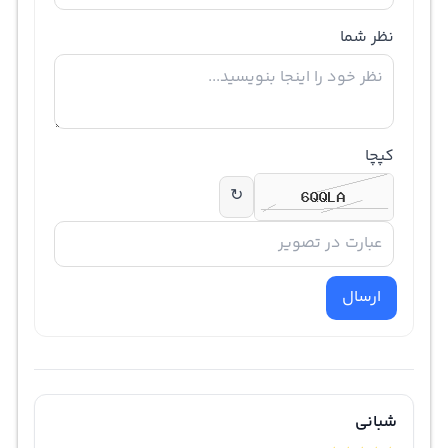
نظر شما
کپچا
↻
ارسال
شبانی