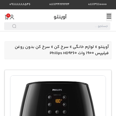
09188888546
08734222224
08731110000
☰
0
آوینتو
»
لوازم خانگی
»
سرخ کن
»
سرخ کن بدون روغن
فیلیپس 1900 وات Philips HD9260