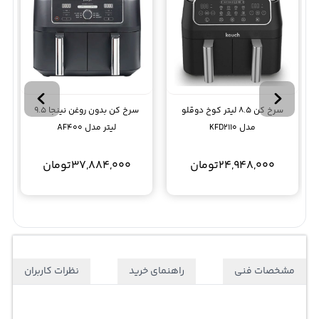
سرخ کن 8.5 لیتر کوخ دوقلو
سرخ کن بدون روغن نینجا 9.5
مدل KFD2110
لیتر مدل AF400
24,948,000
تومان
37,884,000
تومان
مشخصات فنی
راهنمای خرید
نظرات کاربران