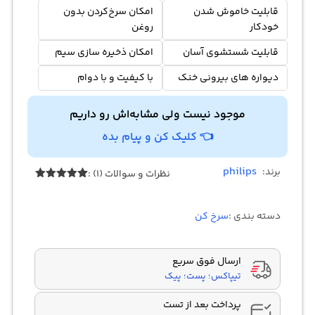
قابلیت خاموش شدن
امکان سرخ‌کردن بدون
خودکار
روغن
قابلیت شستشوی آسان
امکان ذخیره سازی سیم
دیواره های بیرونی خنک
با کیفیت و با دوام
موجود نیست ولی مشابه‌اش رو داریم
👈 کلیک کن و پیام بده
philips
برند:
نظرات و سوالات (1) :
1
امتیازدهی
5.00
از 5
در
دسته بندی :
سرخ کن
امتیازدهی
مشتری
ارسال فوق سریع
تیپاکس؛ پست؛ پیک
پرداخت بعد از تست