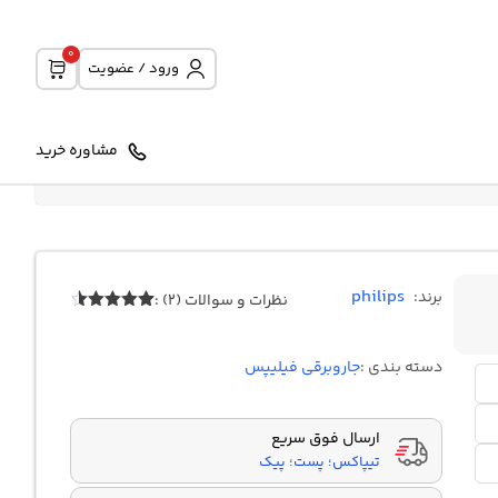
0
ورود / عضویت
مشاوره خرید
philips
برند:
نظرات و سوالات (2) :
2
امتیازدهی
4.50
از 5
در
دسته بندی :
جاروبرقی فیلیپس
امتیازدهی
مشتری
ارسال فوق سریع
تیپاکس؛ پست؛ پیک