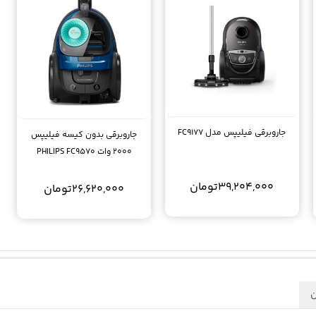
جاروبرقی فیلیپس مدل FC9177
جاروبرقی بدون کیسه فیلیپس
2000 وات PHILIPS FC9570
vacuum cleaner
39,204,000
تومان
26,620,000
تومان
ن