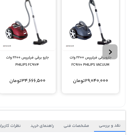
جاروبرقی فیلیپس 2200 وات
جارو برقی فیلیپس 2200 وات
PHILIPS FC9174
FC9170 PHILIPS VACUUM
CLEANER
29,040,000
تومان
34,666,500
تومان
نقد و بررسی
مشخصات فنی
راهنمای خرید
نظرات کاربرا