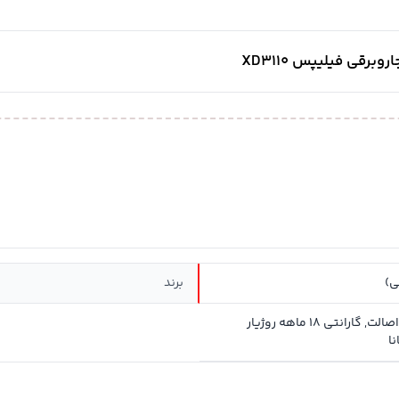
ی)
برند
سلامت و اصالت, گارانتی 18 ماهه روژیار
ا