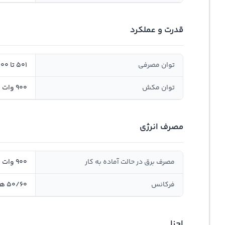
قدرت و عملکرد
توان مصرفی
501 تا 1000 وات
توان مکش
900 وات
مصرف انرژی
مصرف برق در حالت آماده به کار
900 وات
فرکانس
50/60 هرتز
اجزا