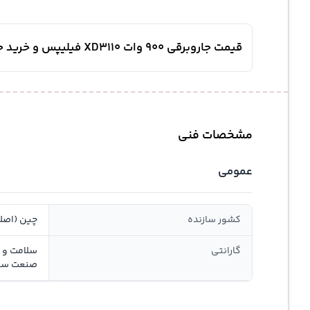
قیمت جاروبرقی 900 وات XD3110 فیلیپس و خرید جاروبرقی فیلیپس XD3110
مشخصات فنی
عمومی
کشور سازنده
چین (اصل
گارانتی
صنعت سان