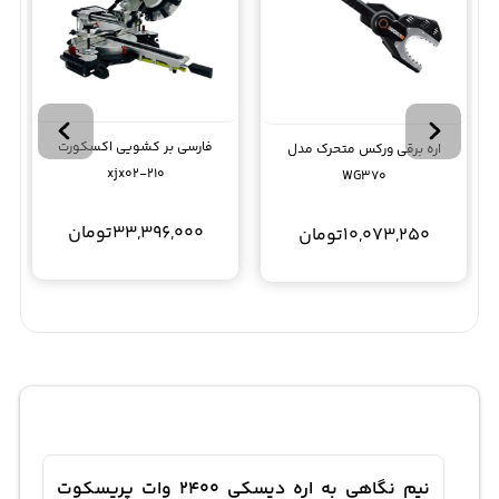
فارسی بر کشویی اکسکورت
اره برقی ورکس متحرک مدل
xjx02-210
WG370
33,396,000
تومان
10,073,250
تومان
نیم نگاهی به اره دیسکی 2400 وات پریسکوت