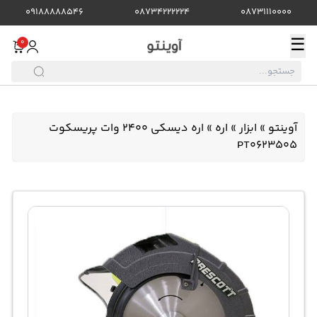
09188888546
08734222224
08731110000
☰
0
آوینتو
»
ابزار
»
اره
»
اره دیسکی 2400 وات پریسکوت
PT0623505