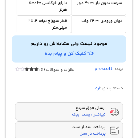
سرعت بدون بار 4000 دور
دارای فرکانس 50/60
هرتز
توان ورودی 2400 وات
قطر سوراخ تیغه 25.4
میلی‌متر
موجود نیست ولی مشابه‌اش رو داریم
👈 کلیک کن و پیام بده
prescott
برند:
نظرات و سوالات (1) :
1
امتیازدهی
3.00
از
5 در
دسته بندی :
اره
امتیازدهی
مشتری
ارسال فوق سریع
تیپاکس؛ پست؛ پیک
پرداخت بعد از تست
پرداخت در محل