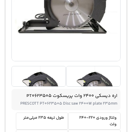
اره دیسکی 2400 وات پریسکوت PT0623505
PRESCOTT PT0623505 Disc saw 2400W plate 235mm
ولتاژ ورودی 220-240
طول تیغه 235 میلی‌متر
ولت