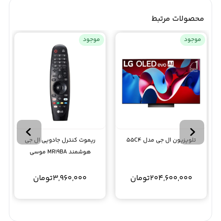
محصولات مرتبط
موجود
موجود
تلویزیون ال جی مدل 55C4
ریموت کنترل جادویی ال جی
هوشمند MR19BA موسی
204,600,000
تومان
3,960,000
تومان