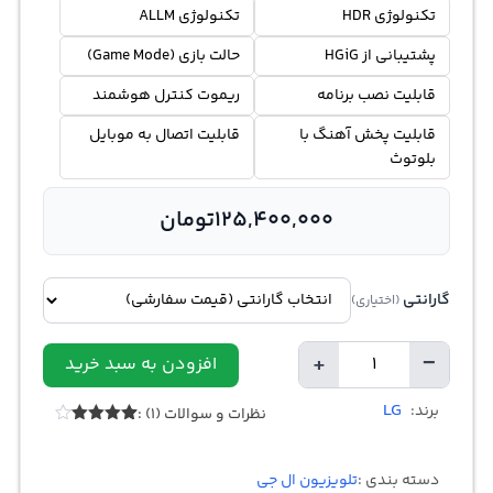
تکنولوژی HDR
تکنولوژی ALLM
پشتیبانی از HGiG
حالت بازی (Game Mode)
قابلیت نصب برنامه
ریموت کنترل هوشمند
قابلیت پخش آهنگ با
قابلیت اتصال به موبایل
بلوتوث
125,400,000
تومان
گارانتی
(اختیاری)
+
−
افزودن به سبد خرید
تعداد
LG
برند:
نظرات و سوالات (1) :
1
امتیازدهی
4.00
از 5
در
دسته بندی :
تلویزیون ال جی
امتیازدهی