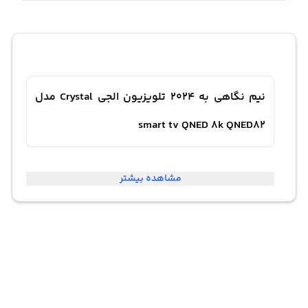
نیم نگاهی به 2024 تلویزیون الجی Crystal مدل
smart tv QNED 8k QNED82
تلویزیون ال‌جی مدل smart TV QNED 8k QNED82 سال 2024
مشاهده بیشتر
یک تلویزیون بسیار پیشرفته با کیفیت تصویر بسیار بالا و
ویژگی‌های هوش مصنوعی پیشرفته است. این تلویزیون با
کیفیت تصویر 8k با وضوح بالا و جزئیات فوق‌العاده ای ارائه
می‌دهد.فناوری QNED در این تلویزیون به تولید رنگ‌های زنده
و کنتراست بالا کمک می‌کند، که تصاویری با کیفیت بی‌نظیر