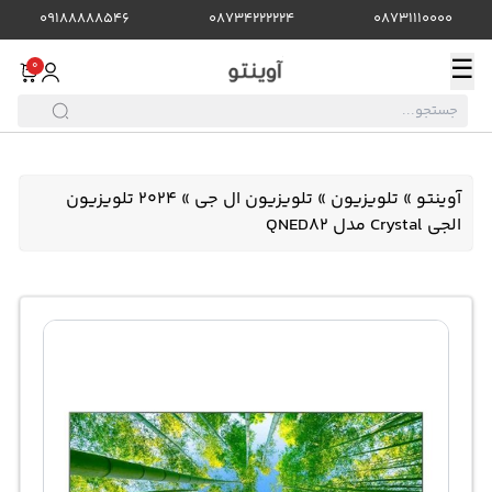
09188888546
08734222224
08731110000
☰
0
آوینتو
»
تلویزیون
»
تلویزیون ال جی
»
2024 تلویزیون
الجی Crystal مدل QNED82