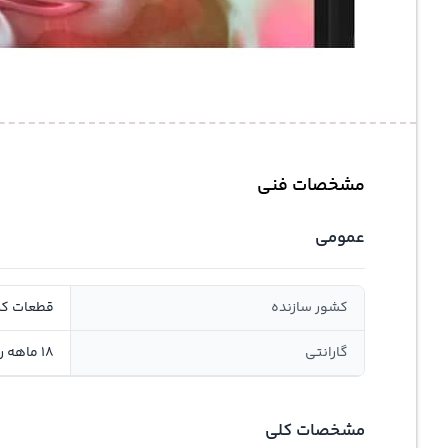
مشخصات فنی
عمومی
کشور سازنده
قطعات کره
گارانتی
18 ماهه روژیار صنعت سانا, سلامت و اصالت
مشخصات کلی