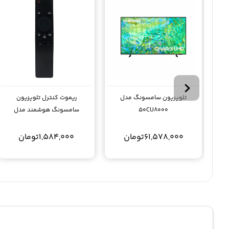
تلویزیون سامسونگ مدل
ریموت کنترل تلویزیون
50CU8000
سامسونگ هوشمند مدل
Samsung 1295
61,578,000
تومان
1,584,000
تومان