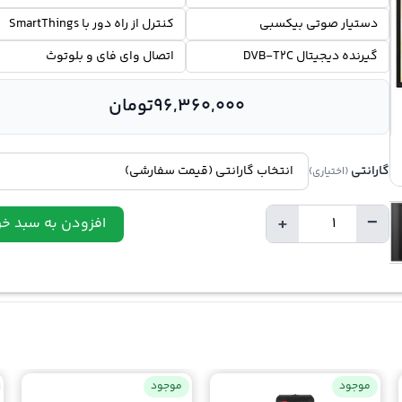
دستیار صوتی بیکسبی
کنترل از راه دور با SmartThings
گیرنده دیجیتال DVB-T2C
اتصال وای فای و بلوتوث
96,360,000
تومان
گارانتی
(اختیاری)
+
−
افزودن به سبد خر
تعداد
موجود
موجود