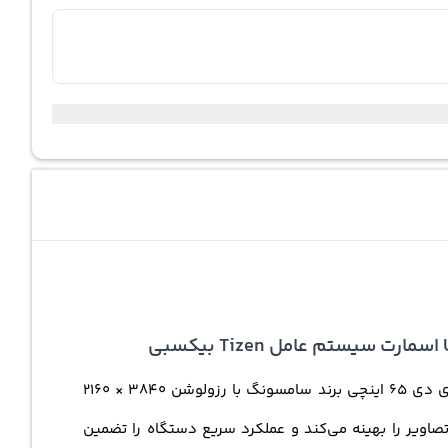
تلویزیون سامسونگ مدل 65DU7000 ، تجربه‌ای منحصر به‌ فرد از تماشای تصاویر باکیفیت 4K را فراهم می‌کند. این تلویزیون ال ای دی 65 اینچی برند سامسونگ با رزولوشن 3840 × 2160
رد. پردازنده قدرتمند Crystal Processor 4K در این تلویزیون، کیفیت تصاویر را بهینه می‌کند و عملکرد سریع دستگاه را تضمین