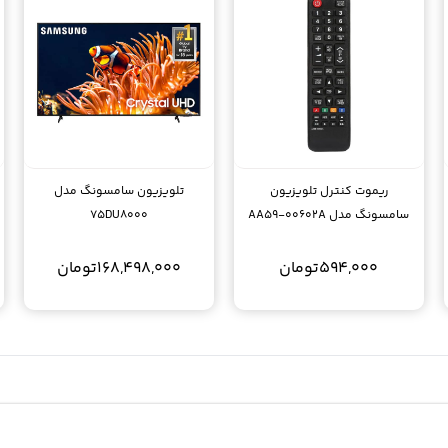
ریموت کنترل تلویزیون
تلویزیون سامسونگ مدل
سامسونگ مدل AA59-00602A
75DU8000
همه کاره
594,000
تومان
168,498,000
تومان