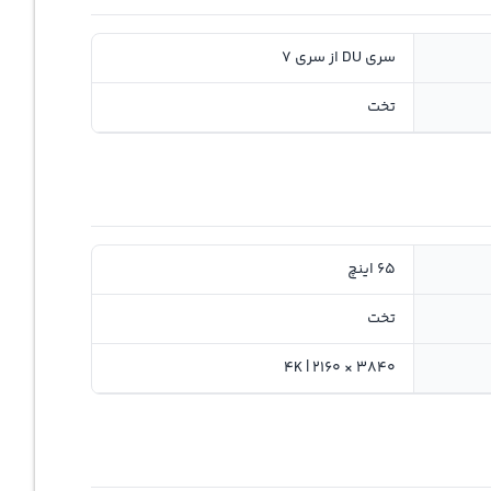
سری DU از سری 7
تخت
65 اینچ
تخت
3840 × 2160 | 4K