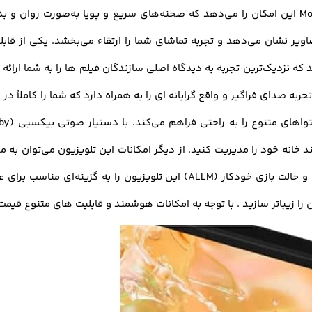
نی (Q-Symphony) و صدای ردیابی اشیا (OTS Lite)، تجربه صدای فراگیر و واقع‌ گرایانه‌ ای را به همرا
و وای فای اشاره کرد. همچنین، گیرنده دیجیتال DVB-T2C و حالت بازی خودکار (LM