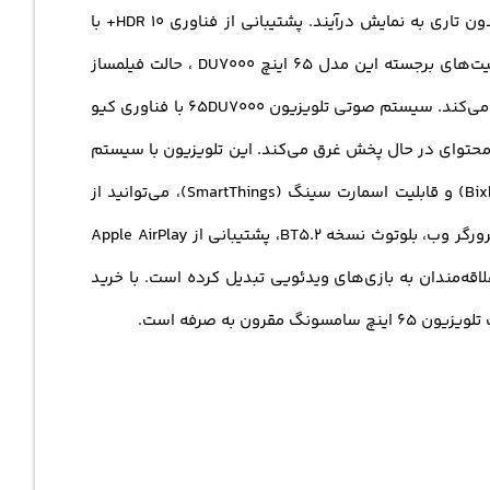
می‌نماید. نرخ تازه‌سازی 50 هرتز و فناوری Motion Xcelerator این امکان را می‌دهد که صحنه‌های سریع و پویا به‌صورت روان و بدون تاری به نمایش درآیند. پشتیبانی از فناوری HDR 10+ با
افزایش کنتراست و بهبود رنگ‌ها، جزییات بیشتری را در تصاویر نشان می‌دهد و تجربه تماشای شما را ارتقاء می‌بخشد. یکی از قابلیت‌های برجسته این مدل 65 اینچ DU7000 ، حالت فیلمساز
(FMM) است که تنظیمات تصویر را به گونه‌ای انجام می‌ دهد که نزدیک‌ترین تجربه به دیدگاه اصلی سازندگان فیلم‌ ها را به شما ارائه می‌کند. سیستم صوتی تلویزیون 65DU7000 با فناوری کیو
ه دارد که شما را کاملاً در محتوای در حال پخش غرق می‌کند. این تلویزیون با سیستم
عامل هوشمند Tizen™، امکان دسترسی به برنامه‌ها و محتواهای متنوع را به راحتی فراهم می‌کند. با دستیار صوتی بیکسبی (Bixby) و قابلیت اسمارت سینگ (SmartThings)، می‌توانید از
طریق دستورات صوتی و اپلیکیشن‌ها، دستگاه‌های هوشمند خانه خود را مدیریت کنید. از دیگر امکانات این تلویزیون می‌توان به مرورگر وب، بلوتوث نسخه BT5.2، پشتیبانی از Apple AirPlay
AL) این تلویزیون را به گزینه‌ای مناسب برای علاقه‌مندان به بازی‌های ویدئویی تبدیل کرده است. با خرید