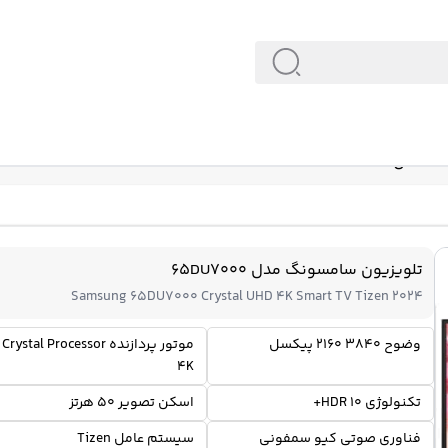
 65DU7000
تلویزیون سامسونگ مدل 65DU7000
Samsung 65DU7000 Crystal UHD 4K Smart TV Tizen 2024
وضوح 3840 2160 پیکسل
موتور پردازنده Crystal Processor
4K
تکنولوژی HDR 10+
اسکن تصویر 50 هرتز
فناوری صوتی کیو سمفونی
سیستم عامل Tizen