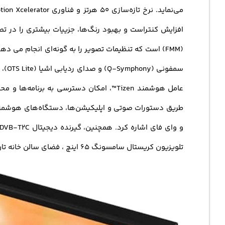
سمفو
تلویزیون کریستال سامسونگ 65 اینچ ، فضای سالن خانه تان را زیباتر سازید . با توجه به امکانات هوشمند و قابلیت های متنوع قیمت تلویزیون 65 اینچ سامسونگ مقرون به صرفه است.