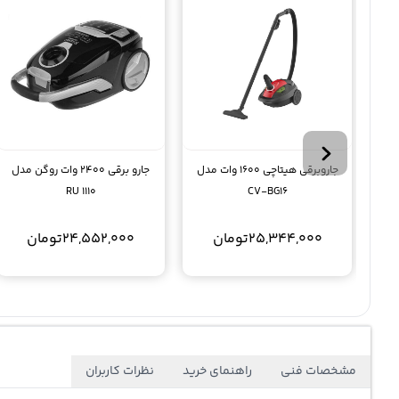
جاروبرقی هیتاچی 1600 وات مدل
جارو برقی 2400 وات روگن مدل
RU 1110
CV-BG16
25,344,000
تومان
24,552,000
تومان
مشخصات فنی
راهنمای خرید
نظرات کاربران