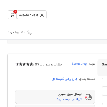
0
ورود / عضویت
مشاوره خرید
Samsung
برند:
نظرات و سوالات (2) :
2
امتیازدهی
4.50
از 5
در
دسته بندی :
جاروبرقی کیسه ای
امتیازدهی
مشتری
ارسال فوق سریع
تیپاکس؛ پست؛ پیک