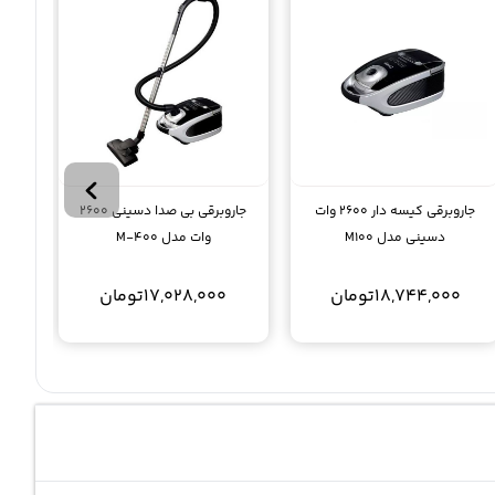
جاروبرقی کیسه دار 2600 وات
جاروبرقی بی صدا دسینی 2600
دسینی مدل M100
وات مدل M-400
18,744,000
تومان
17,028,000
تومان