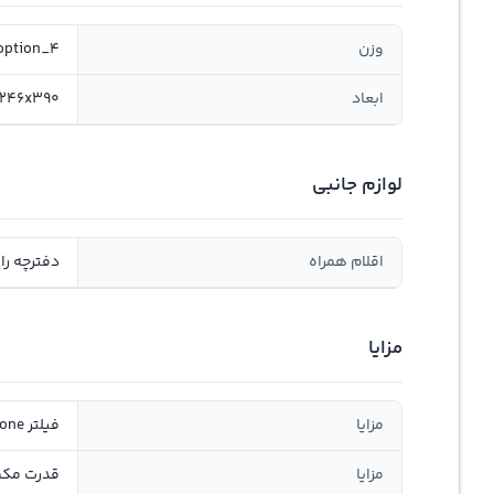
وزن
option_4
ابعاد
280x246x390 م
لوازم جانبی
اقلام همراه
دفترچه را
مزایا
مزایا
فیلتر EZClean Cyclone
مزایا
قدرت مکش 460