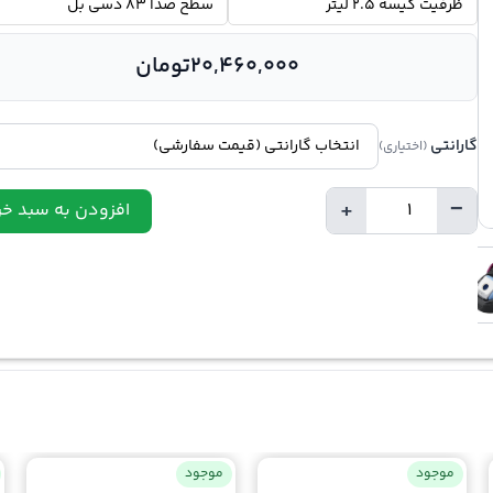
ظرفیت کیسه 2.5 لیتر
سطح صدا 83 دسی بل
20,460,000
تومان
گارانتی
(اختیاری)
+
−
افزودن به سبد خر
تعداد
موجود
موجود