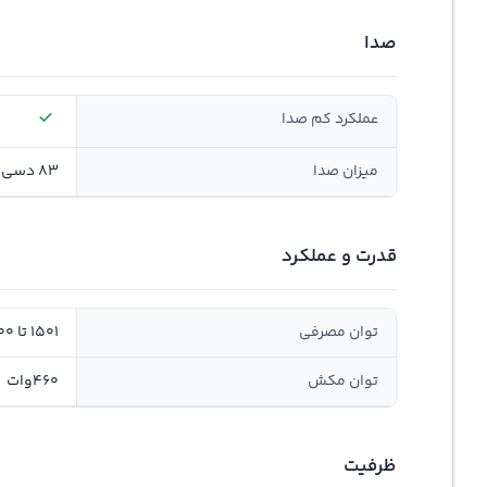
صدا
عملکرد کم صدا
میزان صدا
83 دسی بل
قدرت و عملکرد
توان مصرفی
1501 تا 2000 وات
توان مکش
460وات
ظرفیت