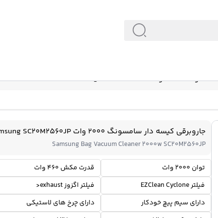
Samsung SC20M2560JP
جاروبرقی کیسه دار سامسونگ 2000 وات Samsung SC20M2560JP
Samsung Bag Vacuum Cleaner 2000w SC20M2560JP
توان 2000 وات
قدرت مکش 460 وات
فیلتر EZClean Cyclone
فیلتر اگزوز exhaust<
دارای سیم پیچ خودکار
دارای چرخ های لاستیکی