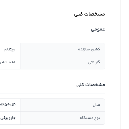
مشخصات فنی
عمومی
کشور سازنده
ویتنام
گارانتی
18 ماهه روژیار صنعت سانا, سلامت و اصالت
مشخصات کلی
مدل
M2560JP
نوع دستگاه
جاروبرقی 