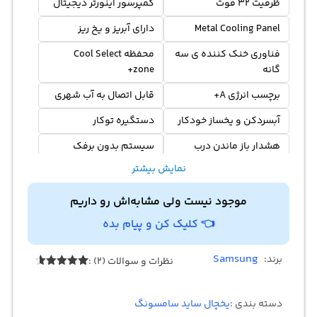
ظرفیت 32 فوت
کمپرسور اینورتر دیجیتال
Metal Cooling Panel
دارای آبریز و یخ ریز
فناوری خنک کننده ی سه
محفظه Cool Select
گانه
zone+
برچسب انرژی A+
قابل اتصال به آب شهری
آبسردکن و یخساز خودکار
دستگیره توکار
هشدار باز ماندن درب
سیستم بدون برفک
نمایش بیشتر
موجود نیست ولی مشابه‌اش رو داریم
👈 کلیک کن و پیام بده
Samsung
برند:
نظرات و سوالات (2) :
2
امتیازدهی
4.50
از 5
در
دسته بندی :
یخچال ساید سامسونگ
امتیازدهی
مشتری