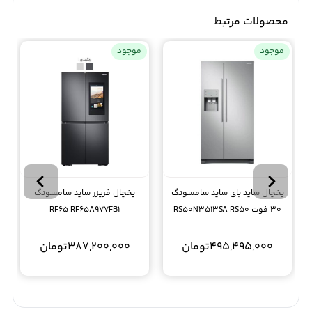
محصولات مرتبط
موجود
موجود
یخچال ساید بای ساید سامسونگ
یخچال فریزر ساید سامسونگ
30 فوت RS50N3513SA RS50
RF65 RF65A977FB1
495,495,000
تومان
387,200,000
تومان