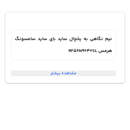
نیم نگاهی به یخچال ساید بای ساید سامسونگ
هرمس RF56N9040SL
یخچال سامسونگ آر اف 56 « RF56N9040SL » یکی از زیبا و
مشاهده بیشتر
مدرن ترین یخچال های سامسونگ می باشد. این یخچال ساید
از ظرفیت بالای 32 فوت بهره می برد، بنابراین امکان ذخیره
مواد غذایی بالایی در داخل این یخچال وجود دارد. این مدل از
طراحی متفاوتی بهره می برد، در واقع سامسونگ ترجیح داده
بخش یخچال را در بالا و فریزر را در پایین تعبیه کند. همچنین