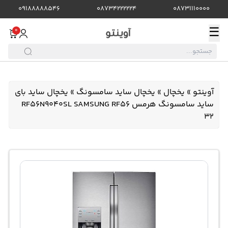
09188888546
08734222224
08731110000
☰
0
آوینتو
»
یخچال
»
یخچال ساید سامسونگ
»
یخچال ساید بای
ساید سامسونگ هرمس RF56N9040SL SAMSUNG RF56
32