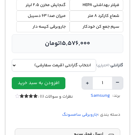
فیلتر بهداشتی HEPA
گنجایش مخزن 2.5 لیتر
شعاع کارکرد 8 متر
میزان صدا 63 دسیبل
سیم جمع کن خودکار
جاروبرقی کیسه دار
15,576,000
تومان
گارانتی
(اختیاری)
+
−
افزودن به سبد خرید
تعداد
Samsung
برند:
نظرات و سوالات (1) :
1
امتیازدهی
4.00
از 5
در
دسته بندی :
جاروبرقی سامسونگ
امتیازدهی
مشتری
ارسال فوق سریع