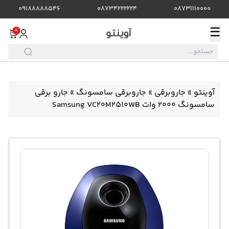
09188888546
08734222224
08731110000
☰
0
آوینتو
»
جاروبرقی
»
جاروبرقی سامسونگ
»
جارو برقی
سامسونگ 2000 وات Samsung VC20M2510WB