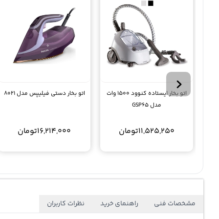
اتو بخار ایستاده کنوود 1500 وات
اتو بخار دستی فیلیپس مدل 8021
مدل GSP65
11,525,250
تومان
16,214,000
تومان
مشخصات فنی
راهنمای خرید
نظرات کاربران