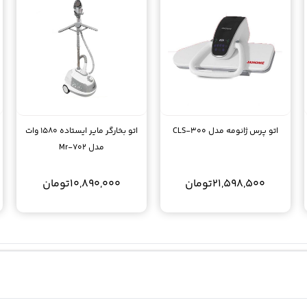
اتو پرس ژانومه مدل CLS-300
اتو بخارگر مایر ایستاده 1580 وات
مدل Mr-702
21,598,500
تومان
10,890,000
تومان