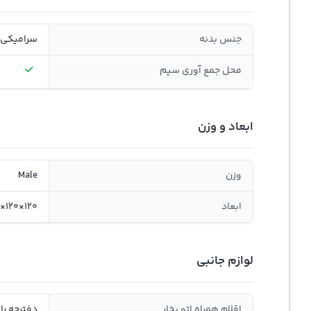
جنس بدنه
سرامیکی
محل جمع ‌آوری سیم
ابعاد و وزن
وزن
Male
ابعاد
120×120×310 میلی‌متر
لوازم جانبی
اقلام همراه اتو بخار
دفترچه را