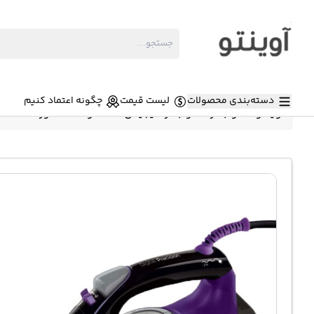
دسته‌بندی محصولات
لیست قیمت
چگونه اعتماد کنیم
آوینتو
»
اتو بخار
»
اتو بخار دیجیتال 2700 وات سنکور Sencor SSI9000bk