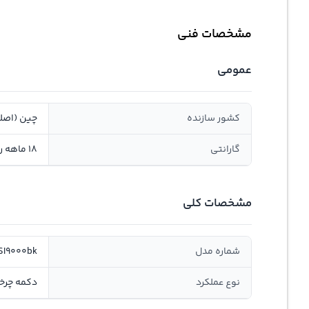
مشخصات فنی
عمومی
کشور سازنده
چین (اصل
گارانتی
18 ماهه روژیار صنعت سانا, سلامت و اصالت
مشخصات کلی
شماره مدل
SI9000bk
نوع عملکرد
دکمه چرخ