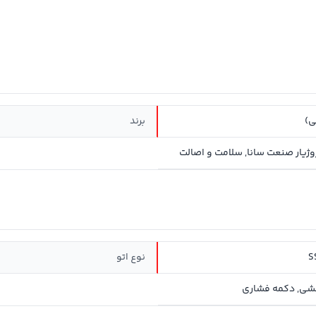
ی)
برند
S
نوع اتو
شی, دکمه فشاری