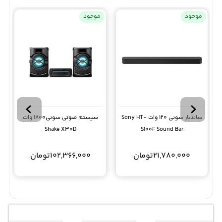
موجود
موجود
ساندبار سونی 120 وات Sony HT-
سیستم صوتی سونی1800 وات
Shake X30D
S100F Sound Bar
21,780,000
تومان
102,366,000
تومان