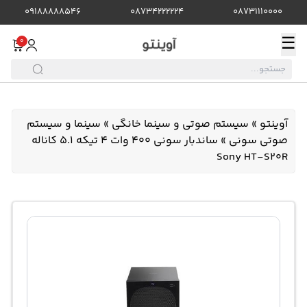
09188888546
08734222224
08731110000
☰
0
آوینتو
»
سیستم صوتی و سینما خانگی
»
سینما و سیستم
صوتی سونی
»
ساندبار سونی 400 وات 4 تیکه 5.1 کاناله
Sony HT-S20R