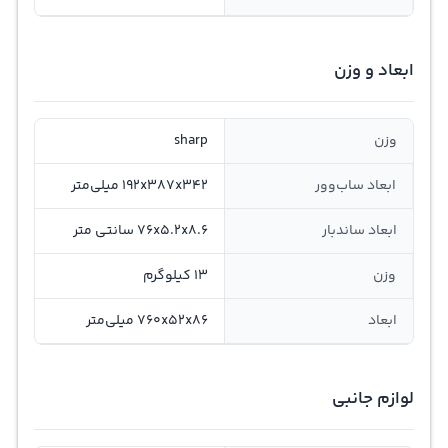
ابعاد و وزن
وزن
sharp
ابعاد ساب‌وور
192x387x342 میلی‌متر
ابعاد ساندبار
76x5.2x8.6 سانتی متر
وزن
13 کیلوگرم
ابعاد
760x52x86 میلی‌متر
لوازم جانبی