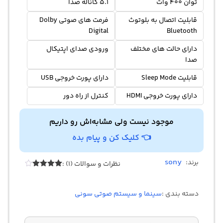
توان 400 وات
5.1 کاناله صدا
قابلیت اتصال به بلوتوث
فرمت های صوتی Dolby
Digital
Bluetooth
دارای حالت های مختلف
ورودی صدای اپتیکال
صدا
قابلیت Sleep Mode
دارای پورت خروجی USB
دارای پورت خروجی HDMI
کنترل از راه دور
موجود نیست ولی مشابه‌اش رو داریم
👈 کلیک کن و پیام بده
sony
برند:
نظرات و سوالات (1) :
1
امتیازدهی
4.00
از 5
در
دسته بندی :
سینما و سیستم صوتی سونی
امتیازدهی
مشتری