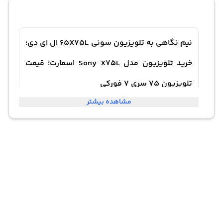
نیم نگاهی به تلویزیون سونی 65X75L ال ای دی؛
خرید تلویزیون مدل Sony X75L اسمارت؛ قیمت
تلویزیون 75 سری 7 فورکی
مشاهده بیشتر
تلویزیون سونی 65X75L از مدل‌های برجسته سال 2023 با
قطعات ژاپنی و مونتاژ مالزی است که ترکیبی از کیفیت تصویر
بی‌نظیر و امکانات هوشمند را ارائه می‌دهد. این دستگاه با
صفحه‌نمایش 65 اینچی و وضوح تصویر فورکی «4K» با
رزولوشن 3840×2160 پیکسل، تصاویری شفاف و پرجزئیات را
به نمایش می‌گذارد. فناوری «Direct LED» همراه با پردازنده