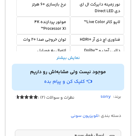
نور زمینه دایرکت ال ای
نرخ بازسازی 60 هرتز
دی Direct LED
لایو کالر Live Color™
موتور پردازنده 4K
Processor X1™
فناوری اچ دی آر HDR10
توان خروجی صدا 20 وات
دالبی آودیو Dolby™
اتصال به موبایل
Audio
نمایش بیشتر
مناسب کنسول بازی نسل
سیستم عامل اندروید
موجود نیست ولی مشابه‌اش رو داریم
Android
8
👈 کلیک کن و پیام بده
رابط کاربری گوگل Google
دستیار صوتی گوگل
Google Assistant
TV™
sony
برند:
نظرات و سوالات (2) :
پشتیبانی از اینترنت اشیا
پشتیبانی از DLNA
2
امتیازدهی
4.50
از 5
IoT
در
دسته بندی :
تلویزیون سونی
امتیازدهی
قابلیت نصب برنامه
جستجوی صوتی Voice
مشتری
Search
ارسال فوق سریع