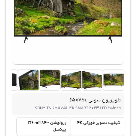
تلویزیون سونی 65X75L
SONY TV 65X75L 4K SMART 2023 LED 65inch
کیفیت تصویر فورکی 4K
رزولوشن 3840×2160
پیکسل