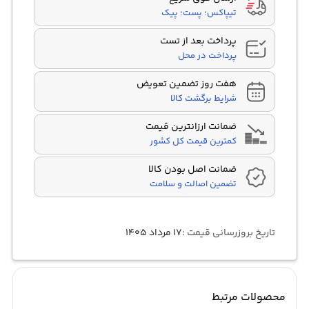
اپل هوم کیت Apple
فروشگاه گوگل پلی
تیپاکس؛ پست؛ پیک
Google Play
HomeKit
پرداخت بعد از تست
بلوتوث نسخه 5.0
ریموت کنترل هوشمند
پرداخت در محل
حافظه داخلی 16 گیگ
اپل ایرپلای Apple Airplay
هفت روز تضمین تعویض
اتصال وای فای Wifi
2 درگاه USB
شرایط برگشت کالا
3 پورت HDMI
کروم کست داخلی
ضمانت ارزانترین قیمت
Chromecast
کمترین قیمت کل کشور
کنترل از راه دور صوتی
گیرنده دیجیتال DVB-T2
ضمانت اصل بودن کالا
تضمین اصالت و سلامت
ساخت سال 2023
صفحه نمایش 65 اینچ
تاریخ بروزرسانی قیمت :
۱۷ مرداد ۱۴۰۵
محصولات مرتبط