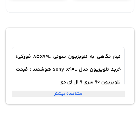
نیم نگاهی به تلویزیون سونی 85X90L فورکی؛
خرید تلویزیون مدل Sony X90L هوشمند ؛ قیمت
تلویزیون 90 سری 9 ال ای دی
مشاهده بیشتر
اگر قصد خرید تلویزیونی با قطعات کره‌ای و مونتاژ اندونزی
دارید، تلویزیون 85 اینچ سونی مدل X90L 2023 گزینه‌ای
ایده‌آل برای شماست. این تلویزیون از سری 9 سونی با کیفیت
تصویر « 4K» و فناوری‌های پیشرفته تصویری، تجربه‌ای