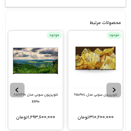
محصولات مرتبط
موجود
موجود
تلویزیون سونی مدل 65x90L
تلویزیون سونی مدل 85XR90
XR90
310,200,000
تومان
1,293,600,000
تومان