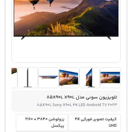
تلویزیون سونی مدل 85X90L X90L
85X90L Sony X90L 4K LED Android TV 2023
کیفیت تصویر فورکی 4K
رزولوشن 3840 × 2160
UHD
پیکسل