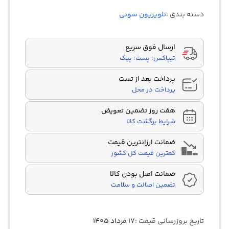
4.00
از 5
در
دسته بندی :
تلویزیون سونی
اتصال به اینترنت از طریق
کروم کست داخلی
امتیازدهی
مشتری
وای‌ فای
Chromecast
فروشگاه گوگل پلی
گیرند دیجیتال DVB-T2
ارسال فوق سریع
Google Play
تیپاکس؛ پست؛ پیک
پرداخت بعد از تست
پرداخت در محل
هفت روز تضمین تعویض
شرایط برگشت کالا
ضمانت ارزانترین قیمت
کمترین قیمت کل کشور
ضمانت اصل بودن کالا
تضمین اصالت و سلامت
تاریخ بروزرسانی قیمت :
۱۷ مرداد ۱۴۰۵