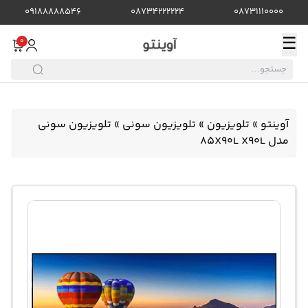
09188888546
08734222224
08731110000
☰
0
آوینتو
»
تلویزیون
»
تلویزیون سونی
»
تلویزیون سونی
مدل 85X90L X90L