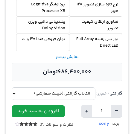
نرخ تازه‌ سازی تصویر 120
پردازشگر Cognitive
هرتز
Processor XR
فناوری ارتقای کیفیت
پشتیبانی دالبی ویژن
تصویر
Dolby Vision
نور پس‌ زمینه Full Array
توان خروجی صدا 30 وات
Direct LED
فناوری دالبی آتموس
تکنولوژی HDR برای بهبود
نمایش بیشتر
Dolby Atmos
کنتراست
686,400,000
تومان
سیستم عامل اندروید
دارای مرورگر وب داخلی
Android
اتصال از طریق بلوتوث
حافظه ذخیره‌ سازی 32
گارانتی
(اختیاری)
نسخه 4.2
گیگابایت
اپل ایرپلای Apple Airplay
اپل هوم کیت Apple
+
−
افزودن به سبد خرید
تعداد
HomeKit
sony
برند:
نظرات و سوالات (2) :
پشتیبانی از اینترنت اشیا
قابلیت جستجوی صوتی
2
امتیازدهی
IoT