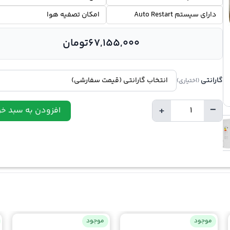
دارای سیستم Auto Restart
امکان تصفیه هوا
67,155,000
تومان
گارانتی
(اختیاری)
+
−
افزودن به سبد خر
تعداد
موجود
موجود