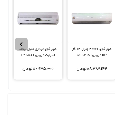
کولر گازی 36000 جنرال T3 گاز
کولر گازی تی تری جنرال لبخند
R22 دیواری GNR-36SH
اسپلیت دیواری 28000 T3
GENERAL GNR-28GW N
88,386,144
تومان
52,635,000
تومان