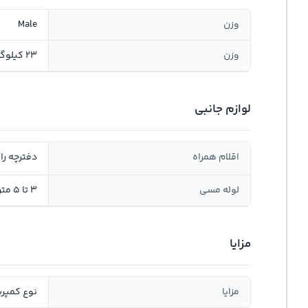
وزن
Male
وزن
23 کیلوگرم
لوازم جانبی
اقلام همراه
دفترچه راه
لوله مسی
3 تا 5 متر
مزایا
مزایا
نوع کمپرس