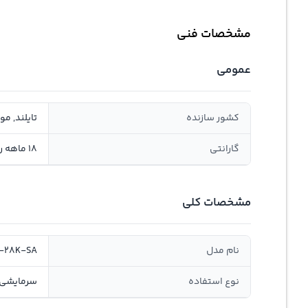
مشخصات فنی
عمومی
کشور سازنده
تایلند, مو
گارانتی
18 ماهه روژیار صنعت سانا, سلامت و اصالت
مشخصات کلی
نام مدل
-28K-SA
نوع استفاده
سرمایشی,