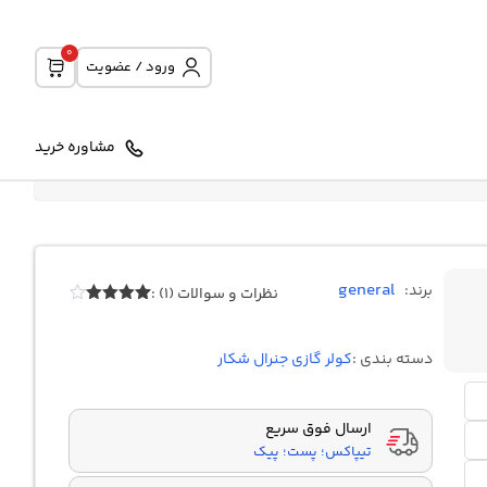
0
ورود / عضویت
مشاوره خرید
general
برند:
نظرات و سوالات (1) :
1
امتیازدهی
4.00
از 5
در
دسته بندی :
کولر گازی جنرال شکار
امتیازدهی
مشتری
ارسال فوق سریع
تیپاکس؛ پست؛ پیک