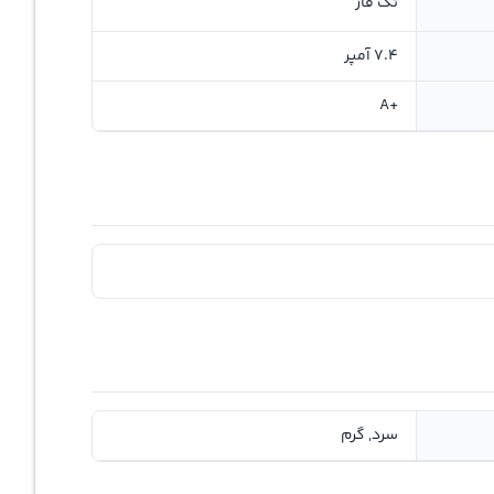
تک فاز
7.4 آمپر
+A
سرد, گرم