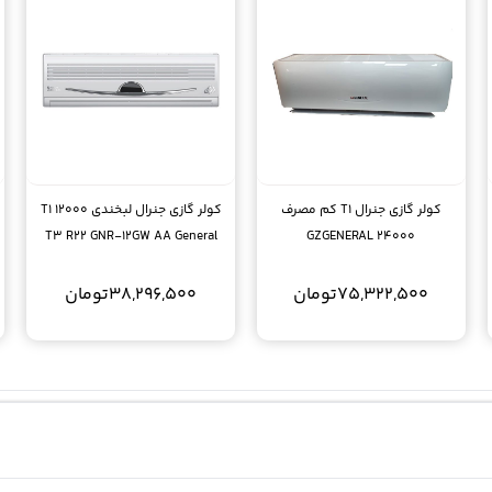
کولر گازی جنرال T1 کم مصرف
کولر گازی جنرال لبخندی 12000 T1
T3 R22 GNR-12GW AA General
24000 GZGENERAL
75,322,500
تومان
38,296,500
تومان