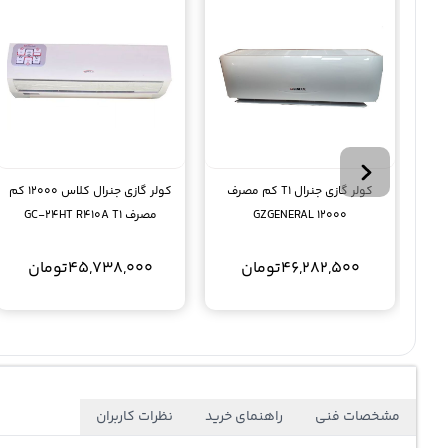
کولر گازی جنرال T1 کم مصرف
کولر گازی جنرال کلاس 12000 کم
12000 GZGENERAL
مصرف GC-24HT R410A T1
46,282,500
تومان
45,738,000
تومان
مشخصات فنی
راهنمای خرید
نظرات کاربران