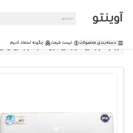
دسته‌بندی محصولات
لیست قیمت
چگونه اعتماد کنیم
آوینتو
»
کولر گازی
»
کولر گازی جنرال شکار
»
کولر گازی تی تری جنرال 28000 کارتن کاهی SA