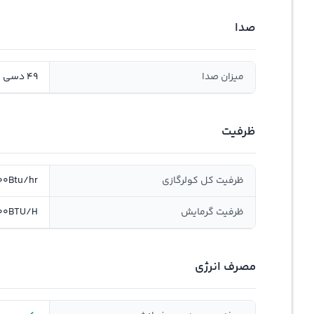
صدا
میزان صدا
49 دسی بل
ظرفیت
ظرفیت کل کولرگازی
00Btu/hr
ظرفيت گرمايش
00BTU/H
مصرف انرژی