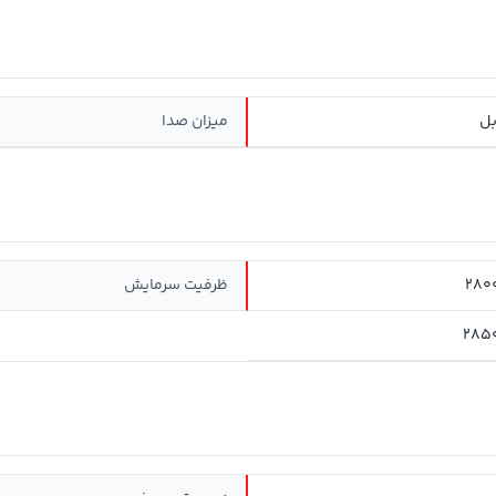
میزان صدا
280
ظرفيت سرمايش
285