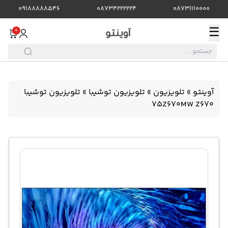
09188888546
08734222224
08731110000
☰
0
آوینتو
»
تلویزیون
»
تلویزیون توشیبا
»
تلویزیون توشیبا
75Z670MW Z670