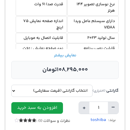
نرخ نوسازی تصویر 144
قدرت صدا 61 وات
هرتز
دارای سیستم عامل ویدا
اندازه صفحه نمایش 75
VIDAA
اینچ
سال تولید 2023
قابلیت اتصال به موبایل
قابلیت نصب برنامه
نوع صفحه نمایش : تخت
نمایش بیشتر
مناسب کنسول بازی :
قابلیت دستیار صوتی
نسل نهم
108,295,000
تومان
دارای وای فای WiFi
نور پس زمینه LED
دارای منو فارسی
گارانتی
(اختیاری)
+
−
افزودن به سبد خرید
تعداد
toshiba
برند:
نظرات و سوالات (1) :
1
امتیازدهی