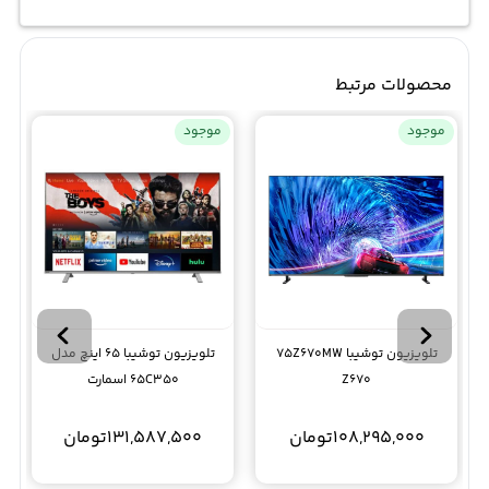
محصولات مرتبط
موجود
موجود
تلویزیون توشیبا 75Z670MW
تلویزیون توشیبا 65 اینچ مدل
Z670
65C350 اسمارت
108,295,000
تومان
131,587,500
تومان