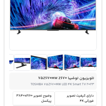
تلویزیون توشیبا 75Z670MW Z670
TOSHIBA 75Z670MW LED 4K Smart TV 2023
دارای کیفیت تصویر
وضوح تصویر 3840x2160
فورکی 4K
پیکسل