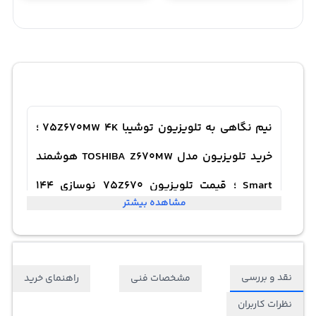
نیم نگاهی به تلویزیون توشیبا 75Z670MW 4K ؛
خرید تلویزیون مدل TOSHIBA Z670MW هوشمند
Smart ؛ قیمت تلویزیون 75Z670 نوسازی 144
مشاهده بیشتر
هرتز سری 6 سال 2023
نقد و بررسی
مشخصات فنی
راهنمای خرید
نظرات کاربران