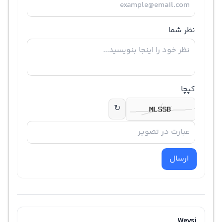
نظر شما
کپچا
↻
ارسال
Weysi