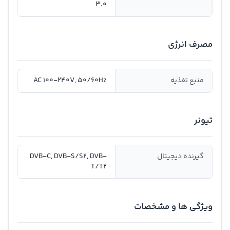
3.0
مصرف انرژی
منبع تغذیه
AC 100-240V, 50/60Hz
تیونر
گیرنده دیجیتال
DVB-C, DVB-S/S2, DVB-
T/T2
ویژگی ها و مشخصات