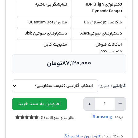
تکنولوژی HDR (High
نمایشگر بی‌حاشیه
Dynamic Range)
فرکانس تازه‌سازی بالا
فناوری Quantum Dot
دستیارهای صوتیAlexa
دستیارهای صوتیBixby
امکانات هوش
مدیریت کابل
مصنوعیccc
87,120,000
تومان
گارانتی
(اختیاری)
+
−
افزودن به سبد خرید
تعداد
Samsung
برند:
نظرات و سوالات (1) :
1
امتیازدهی
5.00
از 5
در
دسته بندی :
تلویزیون سامسونگ
امتیازدهی