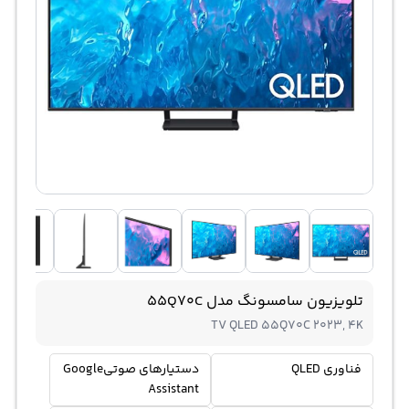
تلویزیون سامسونگ مدل 55Q70C
TV QLED 55Q70C 2023, 4K
فناوری QLED
دستیارهای صوتیGoogle
Assistant