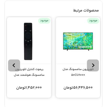
محصولات مرتبط
موجود
موجود
تلویزیون سامسونگ مدل
ریموت کنترل تلویزیون
50CU8000
سامسونگ هوشمند مدل
Samsung 1295
56,446,500
تومان
1,452,000
تومان