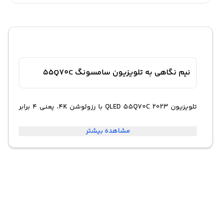
نیم نگاهی به تلویزیون سامسونگ 55Q70C
تلویزیون QLED 55Q70C 2023 با رزولوشن 4K، یعنی 4 برابر
وضوح تصویر Full HD، تصاویر با کیفیت بالا و جزئیات دقیقی را
مشاهده بیشتر
نمایش می‌دهد. این تلویزیون با فناوری Quantum Dot تصاویر
با رنگ‌های زنده و واقعی را به نمایش می‌گذارد و از تکنولوژی
HDR (High Dynamic Range) بهره‌مند است که کنتراست بالا و
وضوح عالی ایجاد می‌کند. با فناوری Quantum Dot، تلویزیون
QLED 55Q70C 2023 تصاویر را با رنگ‌های بسیار واقعی و