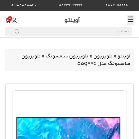
09188888546
08734222224
08731110000
☰
0
آوینتو
»
تلویزیون
»
تلویزیون سامسونگ
»
تلویزیون
سامسونگ مدل 55Q70C