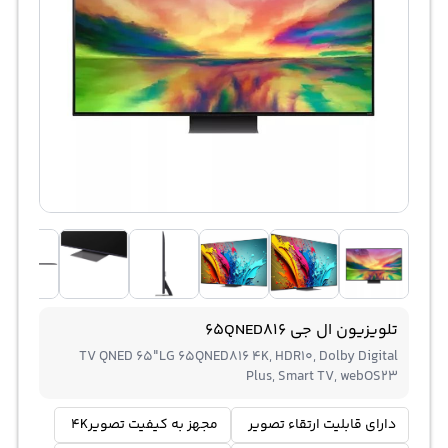
تلویزیون ال جی 65QNED816
TV QNED 65"LG 65QNED816 4K, HDR10, Dolby Digital
Plus, Smart TV, webOS23
دارای قابلیت ارتقاء تصویر
مجهز به کیفیت تصویر4K