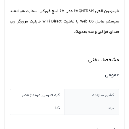
تلویزیون الجی 65QNED816 مدل 65 اینچ فورکی اسمارت هوشمند
سیستم عامل Web OS با قابلیت WiFi Direct قابلیت مرورگر وب
صدای فراگیر و سه بعدیLG
مشخصات فنی
عمومی
کشور سازنده
کره جنوبی, مونتاژ مصر
برند
LG