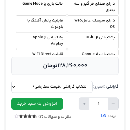
دارای صدای فراگیر و سه
حالت بازی یا Game Mode
بعدی
دارای سیستم عاملWeb
قابلیت پخش آهنگ با
OS
بلوتوث
پشتیبانی از HGiG
پشتیبانی از Apple
Airplay
پشتیبانی از Google
قابلیت WiFi Direct
Assistant
128,260,000
تومان
گارانتی
(اختیاری)
+
−
افزودن به سبد خرید
تعداد
LG
برند:
نظرات و سوالات (2) :
1
امتیازدهی
4.00
از 5