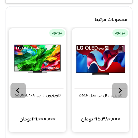
محصولات مرتبط
موجود
موجود
تلویزیون ال جی مدل 55C4
تلویزیون ال جی 55QNED86A
215,380,000
تومان
121,000,000
تومان