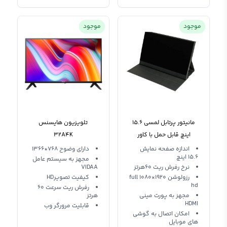
موجود
موجود
مانیتور پرتابل لمسی 15.6
تلویزیون هایسنس
اینچ قابل حمل با کاور
32A4K
اندازه صفحه نمایش
دارای وضوح 768*1366
15.6 اینچ
مجهز به سیستم عامل
نرخ رفرش ریت 60هرتز
VIDAA
رزولوشن 1920×1080 full
کیفیت تصویرHD
hd
رفرش ريت سرعت 60
مجهز به پورت مینی
هرتز
HDMI
قابلیت مرورگر وب
امکان اتصال به گوشی
های موبایل