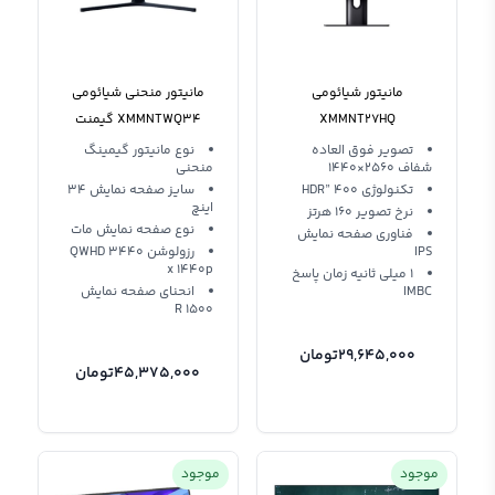
مانیتور شیائومی
مانیتور منحنی شیائومی
XMMNT27HQ
XMMNTWQ34 گیمنت
گلوبال
تصویر فوق العاده
نوع مانیتور گیمینگ
شفاف 2560×1440
منحنی
تکنولوژی HDR” 400
سایز صفحه نمایش 34
اینچ
نرخ تصویر 160 هرتز
نوع صفحه نمایش مات
فناوری صفحه نمایش
IPS
رزولوشن QWHD 3440
x 1440p
1 میلی ثانیه زمان پاسخ
IMBC
انحنای صفحه نمایش
1500 R
29,645,000
تومان
45,375,000
تومان
موجود
موجود