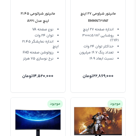
مانیتور شیاومی 27 اینچ
مانیتور شیائومی 21.45
RMMNT27NF
اینچ مدل A22i
اندازه صفحه 27 اینچ
نوع صفحه VA
روشنایی 300cd/m²
توان 24 وات
(TYP)
اندازه نمایشگر 21.45
حداکثر توان 24 وات
اینچ
تعداد رنگ 16.7 میلیون
رزولوشن صفحه FHD
نسبت ابعاد 16:9
نرخ نوسازی 75 هرتز
22,869,000
تومان
14,520,000
تومان
موجود
موجود