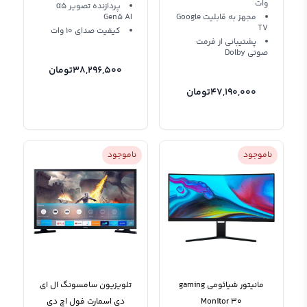
وات
پردازنده تصویر α5
مجهز به قابلیت Google
Gen5 AI
TV
کیفیت صدای 10 وات
پشتیبانی از فرمت
صوتی Dolby
38,296,500
تومان
47,190,000
تومان
ناموجود
ناموجود
مانیتور شیائومی gaming
تلویزیون سامسونگ ال ای
Monitor 30
دی اسمارت فول اچ دی