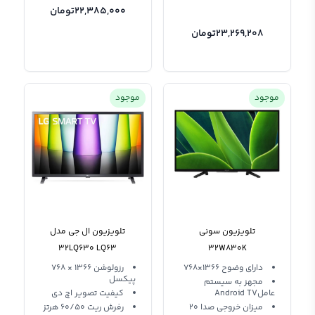
22,385,000
تومان
23,269,208
تومان
موجود
موجود
تلویزیون سونی
تلویزیون ال جی مدل
32LQ630 LQ63
32W830K
دارای وضوح 1366×768
رزولوشن 1366 × 768
پیکسل
مجهز به سیستم
عاملAndroid TV
کیفیت تصویر اچ دی
میزان خروجی صدا 20
رفرش ریت 60/50 هرتز