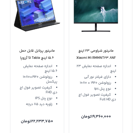
مانیتور شیاومی 23 اینچ
مانیتور پرتابل قابل حمل
Xiaomi Mi RMMNT23.8NF
15.6 اینچ S1 Table آرزوپا
اندازه صفحه نمایش 23
اندازه صفحه نمایش
اینچ
15.6 اینچ
دارای فیلتر نور آبی
رزولوشن 1920×1080
پیکسل
رزولوشن 1920 × 1080
کیفیت تصویر فول اچ
نوع پنل ips
دی FHD
کیفیت تصویر فول اچ
نوع پنل IPS
دی Full HD
زاویه دید 85 درجه
19,360,000
تومان
22,233,750
تومان