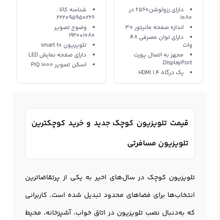
40T5300 Samsung
دارای رزولوشن2560 در
شناسه کالا :
222095950226
1080
اندازه صفحه مانیتور 30
وضوح تصویر
1080×1920
دارای توان مصرفی 48
وات
تلویزیون smart tv
مجهز به اتصال پورت
دارای صفحه نمایش LED
DisplayPort،
اسکن تصویر PIQ 1000
یک درگاه HDMI 1.4
قیمت تلویزیون کوچک جدید و خرید کوچکترین
تلویزیون مسافرتی
تلویزیون کوچک
در سال‌های اخیر به یکی از پرتقاضاترین
انتخاب‌ها برای فضاهای محدود تبدیل شده است. کاربرانی
که به‌دنبال نصب تلویزیون در اتاق خواب، آشپزخانه، محیط