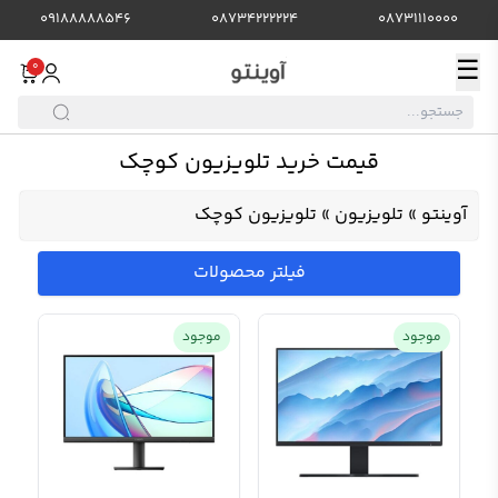
09188888546
08734222224
08731110000
☰
0
قیمت خرید تلویزیون کوچک
آوینتو
»
تلویزیون
»
تلویزیون کوچک
فیلتر محصولات
موجود
موجود